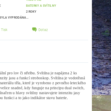
E
BATERKY A SVÍTILNY
2 ROKY
BYLA VYPRODÁNA...
Tisk
Dotaz
í pro lov či střelbu. Svítilna je napájena 2 ks
nzity jasu a funkcí stroboskop. Svítilna je vodotěsná
ateriálu těla, které je vyrobeno z pevného leteckého
e velice snadné, kdy funguje na principu dual switch,
načem u hlavy svítilny nastavujete intenzitu jasy
u funkci a to jako indikátor stavu baterie.