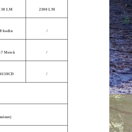
130 LM
2300 LM
8 hodin
/
37 Metrů
/
4130CD
/
 minut)