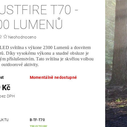
USTFIRE T70 -
00 LUMENŮ
Neohodnoceno
LED svítilna s výkone 2300 Lumenů a dosvitem
rů. Díky vysokému výkonu a snadné obsluze je
ým příslušenstvím. Tato svítilna je skvělou volbou
i outdoorové aktivity.
st
Momentálně nedostupné
 Kč
1 528 Kč bez DPH
UKTU
B-TF-T70
TRUSTFIRE