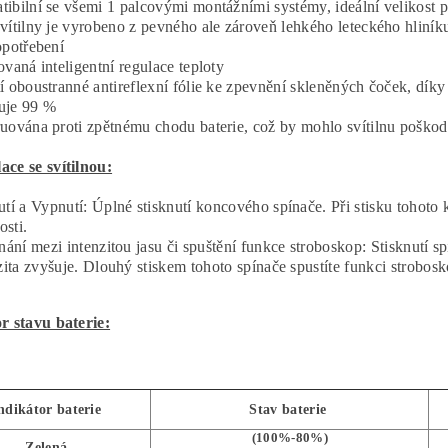
tibilní se všemi 1 palcovými montážními systémy, ideální velikost
vítilny je vyrobeno z pevného ale zároveň lehkého leteckého hliníku
opotřebení
ovaná inteligentní regulace teploty
í oboustranné antireflexní fólie ke zpevnění skleněných čoček, díky 
uje 99 %
ruována proti zpětnému chodu baterie, což by mohlo svítilnu poškod
ce se svítilnou:
tí a Vypnutí: Úplné stisknutí koncového spínače. Při stisku tohot
vosti.
nání mezi intenzitou jasu či spuštění funkce stroboskop: Stisknutí sp
zita zvyšuje. Dlouhý stiskem tohoto spínače spustíte funkci strobos
r stavu baterie:
ndikátor baterie
Stav baterie
(100%-80%)
Zelená