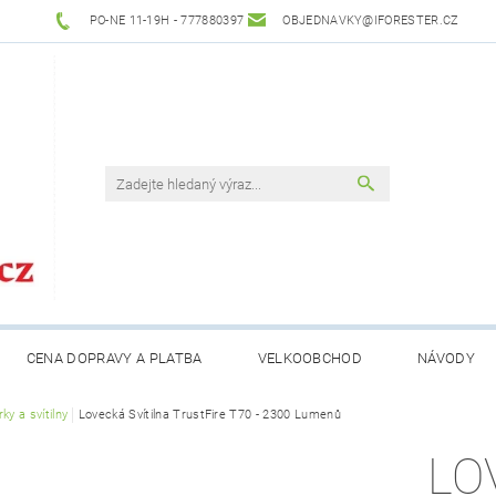
PO-NE 11-19H - 777880397
OBJEDNAVKY@IFORESTER.CZ
CENA DOPRAVY A PLATBA
VELKOOBCHOD
NÁVODY
ky a svítilny
Lovecká Svítilna TrustFire T70 - 2300 Lumenů
LO