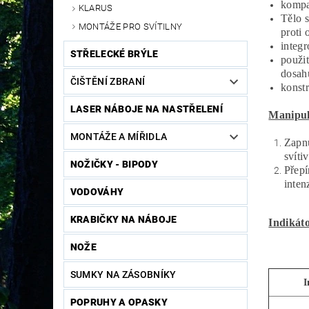
kompa
KLARUS
Tělo s
MONTÁŽE PRO SVÍTILNY
proti 
integr
STŘELECKÉ BRÝLE
použit
dosah
ČIŠTĚNÍ ZBRANÍ
konst
LASER NÁBOJE NA NASTŘELENÍ
Manipula
MONTÁŽE A MÍŘIDLA
Zapnu
svíti
NOŽIČKY - BIPODY
Přepí
inten
VODOVÁHY
KRABIČKY NA NÁBOJE
Indikáto
NOŽE
SUMKY NA ZÁSOBNÍKY
I
POPRUHY A OPASKY