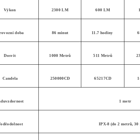
Výkon
2300 LM
600 LM
rovozní doba
86 minut
11.7 hodiny
6
Dosvit
1000 Metrů
511 Metrů
2
Candela
250000CD
65217CD
1
áduvzdornost
1 metr
oděodolnost
IPX-8 (do 2 metrů, 30