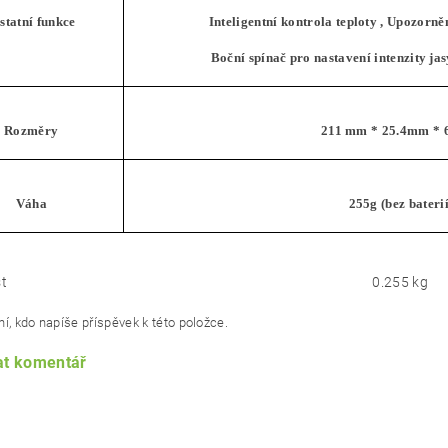
statní funkce
Inteligentní kontrola teploty , Upozorněn
Boční spínač pro nastavení intenzity ja
Rozměry
211 mm * 25.4mm *
Váha
255g (bez baterií
t
0.255 kg
í, kdo napíše příspěvek k této položce.
at komentář