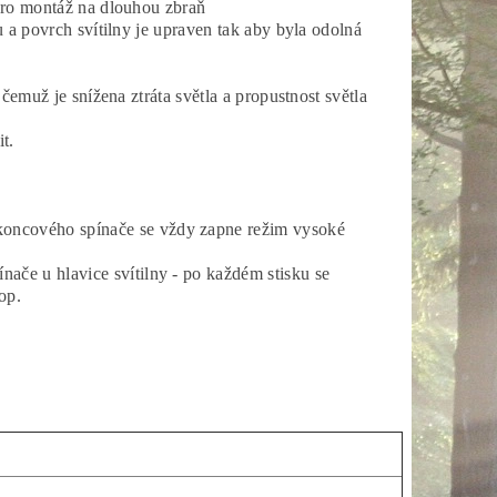
 pro montáž na dlouhou zbraň
 a povrch svítilny je upraven tak aby byla odolná
čemuž je snížena ztráta světla a propustnost světla
it.
o koncového spínače se vždy zapne režim vysoké
ínače u hlavice svítilny - po každém stisku se
kop.