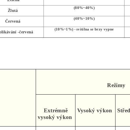
(80%~40%)
Žlutá
(40%~10%)
Červená
(10%~1%) - svítilna se brzy vypne
blikávání -červená
Režimy
Extrémně
Vysoký výkon
Stře
vysoký výkon