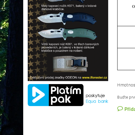
O
Hmotnos
Buďte prvn
Přid