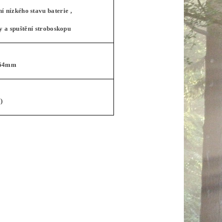
í nízkého stavu baterie ,
sy a spuštění stroboskopu
 64mm
)