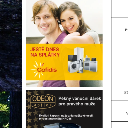
P
P
V