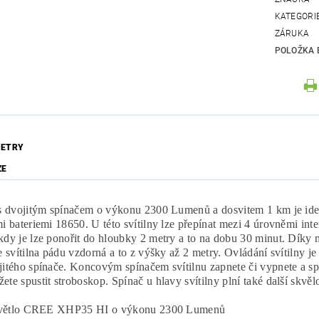
KATEGORI
ZÁRUKA
POLOŽKA 
ETRY
ZE
 s dvojitým spínačem o výkonu 2300 Lumenů a dosvitem 1 km je ideáln
mi bateriemi 18650. U této svítilny lze přepínat mezi 4 úrovněmi inte
kdy je lze ponořit do hloubky 2 metry a to na dobu 30 minut. Díky m
je svítilna pádu vzdorná a to z výšky až 2 metry. Ovládání svítilny j
jitého spínače. Koncovým spínačem svítilnu zapnete či vypnete a spí
te spustit stroboskop. Spínač u hlavy svítilny plní také další skvělo
větlo CREE XHP35 HI o výkonu 2300 Lumenů