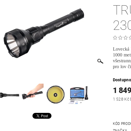
TR
23
Lovecká 
1000 met
všestrann
pro lov č
Dostupno
1 849
KÓD PROD
ZNAČKA