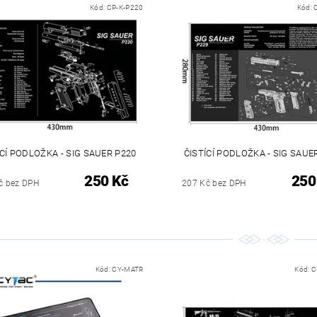
Kód:
CP-K-P220
Kód:
ÍCÍ PODLOŽKA - SIG SAUER P220
ČISTÍCÍ PODLOŽKA - SIG SAUE
250 Kč
250
č bez DPH
207 Kč bez DPH
Kód:
CY-MATR
Kód:
C