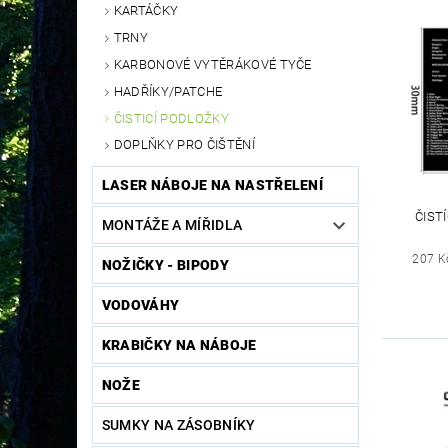
KARTÁČKY
TRNY
KARBONOVÉ VYTĚRÁKOVÉ TYČE
HADŘÍKY/PATCHE
ČISTICÍ PODLOŽKY
DOPLŇKY PRO ČIŠTĚNÍ
LASER NÁBOJE NA NASTŘELENÍ
ČIST
MONTÁŽE A MÍŘIDLA
207 K
NOŽIČKY - BIPODY
VODOVÁHY
KRABIČKY NA NÁBOJE
NOŽE
SUMKY NA ZÁSOBNÍKY