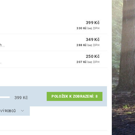
399 Kč
330 Kč
bez DPH
349 Kč
...
288 Kč
bez DPH
250 Kč
.
207 Kč
bez DPH
POLOŽEK K ZOBRAZENÍ:
8
399
Kč
A VÝROBCŮ