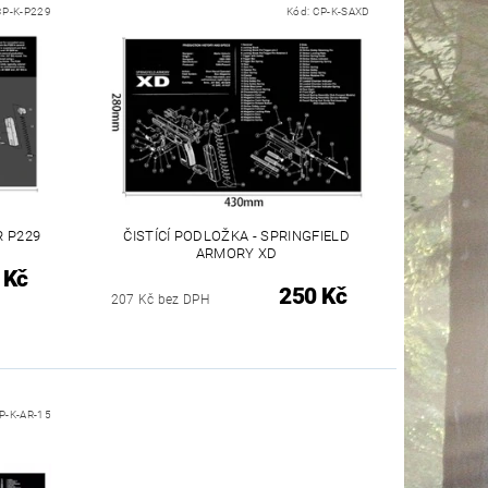
CP-K-P229
Kód:
CP-K-SAXD
R P229
ČISTÍCÍ PODLOŽKA - SPRINGFIELD
ARMORY XD
 Kč
250 Kč
207 Kč bez DPH
P-K-AR-15