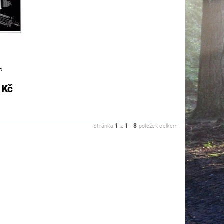
5
 Kč
1
1
8
Stránka
z
-
položek celkem