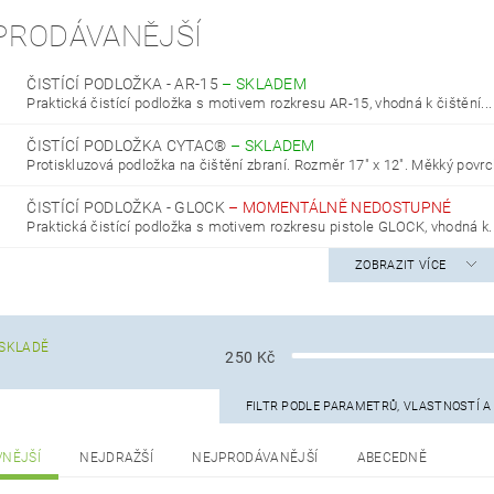
PRODÁVANĚJŠÍ
ČISTÍCÍ PODLOŽKA - AR-15
–
SKLADEM
Praktická čistící podložka s motivem rozkresu AR-15, vhodná k čištění...
ČISTÍCÍ PODLOŽKA CYTAC®
–
SKLADEM
Protiskluzová podložka na čištění zbraní. Rozměr 17" x 12". Měkký povrch
ČISTÍCÍ PODLOŽKA - GLOCK
–
MOMENTÁLNĚ NEDOSTUPNÉ
Praktická čistící podložka s motivem rozkresu pistole GLOCK, vhodná k..
ZOBRAZIT VÍCE
SKLADĚ
250
Kč
FILTR PODLE PARAMETRŮ, VLASTNOSTÍ 
VNĚJŠÍ
NEJDRAŽŠÍ
NEJPRODÁVANĚJŠÍ
ABECEDNĚ