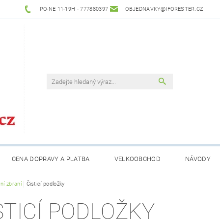
PO-NE 11-19H - 777880397
OBJEDNAVKY@IFORESTER.CZ
CENA DOPRAVY A PLATBA
VELKOOBCHOD
NÁVODY
ní zbraní
Čisticí podložky
STICÍ PODLOŽKY