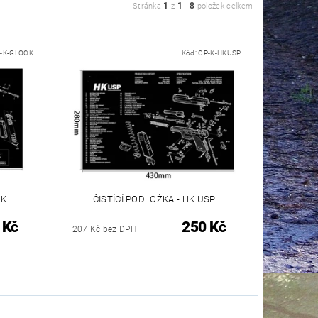
1
1
8
Stránka
z
-
položek celkem
-K-GLOCK
Kód:
CP-K-HKUSP
CK
ČISTÍCÍ PODLOŽKA - HK USP
 Kč
250 Kč
207 Kč bez DPH