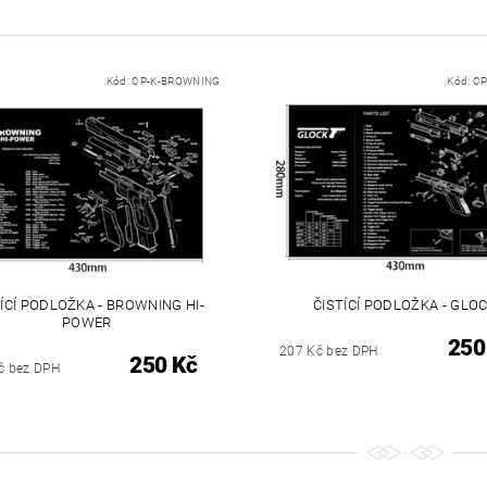
Kód:
CP-K-BROWNING
Kód:
CP
ÍCÍ PODLOŽKA - BROWNING HI-
ČISTÍCÍ PODLOŽKA - GLO
POWER
250
207 Kč bez DPH
250 Kč
č bez DPH