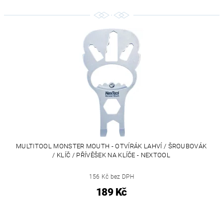
MULTITOOL MONSTER MOUTH - OTVÍRÁK LAHVÍ / ŠROUBOVÁK
/ KLÍČ / PŘÍVĚŠEK NA KLÍČE - NEXTOOL
156 Kč bez DPH
189 Kč