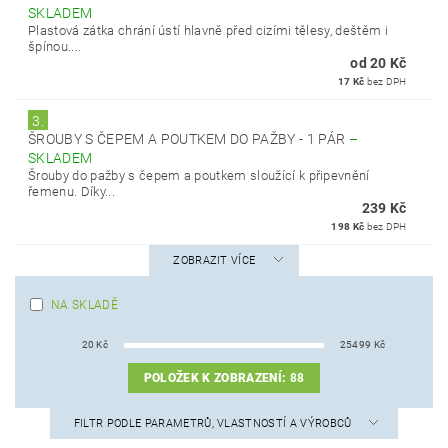
SKLADEM
Plastová zátka chrání ústí hlavně před cizími tělesy, deštěm i
špínou....
od 20 Kč
17 Kč
bez DPH
3.
ŠROUBY S ČEPEM A POUTKEM DO PAŽBY - 1 PÁR
–
SKLADEM
Šrouby do pažby s čepem a poutkem sloužící k připevnění
řemenu. Díky...
239 Kč
198 Kč
bez DPH
ZOBRAZIT VÍCE
NA SKLADĚ
20
Kč
25499
Kč
POLOŽEK K ZOBRAZENÍ:
88
FILTR PODLE PARAMETRŮ, VLASTNOSTÍ A VÝROBCŮ