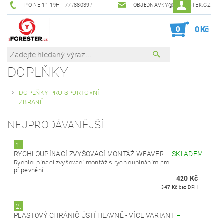
PO-NE 11-19H - 777880397
OBJEDNAVKY@IFORESTER.CZ
0
0 Kč
DOPLŇKY
DOPLŇKY PRO SPORTOVNÍ
ZBRANĚ
NEJPRODÁVANĚJŠÍ
1.
RYCHLOUPÍNACÍ ZVYŠOVACÍ MONTÁŽ WEAVER
–
SKLADEM
Rychloupínací zvyšovací montáž s rychloupínáním pro
připevnění...
420 Kč
347 Kč
bez DPH
2.
PLASTOVÝ CHRÁNIČ ÚSTÍ HLAVNĚ - VÍCE VARIANT
–