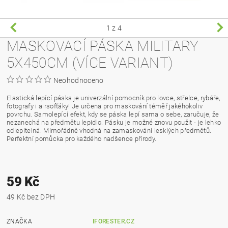
1
z 4
MASKOVACÍ PÁSKA MILITARY
5X450CM (VÍCE VARIANT)
Neohodnoceno
Elastická lepící páska je univerzální pomocník pro lovce, střelce, rybáře,
fotografy i airsofťáky! Je určena pro maskování téměř jakéhokoliv
povrchu. Samolepící efekt, kdy se páska lepí sama o sebe, zaručuje, že
nezanechá na předmětu lepidlo. Pásku je možné znovu použit - je lehko
odlepitelná. Mimořádně vhodná na zamaskování lesklých předmětů.
Perfektní pomůcka pro každého nadšence přírody.
59 Kč
49 Kč bez DPH
ZNAČKA
IFORESTER.CZ