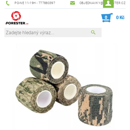
PO-NE 11-19H - 777880397
OBJEDNAVKY@IFORESTER.CZ
0
0 Kč