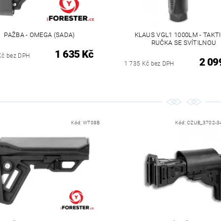
PAŽBA - OMEGA (SADA)
KLAUS VGL1 1000LM - TAKT
RUČKA SE SVÍTILNOU
1 635 Kč
Kč bez DPH
2 09
1 735 Kč bez DPH
Kód:
WT08B
Kód:
CZUB_3702-3