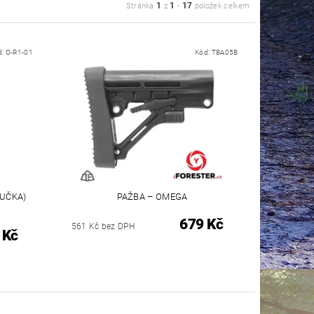
1
1
17
Stránka
z
-
položek celkem
d:
O-R1-01
Kód:
TBA05B
RUČKA)
PAŽBA – OMEGA
679 Kč
561 Kč bez DPH
 Kč