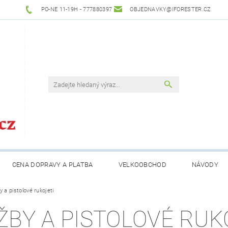
PO-NE 11-19H - 777880397
OBJEDNAVKY@IFORESTER.CZ
CENA DOPRAVY A PLATBA
VELKOOBCHOD
NÁVODY
 a pistolové rukojeti
ŽBY A PISTOLOVÉ RUK