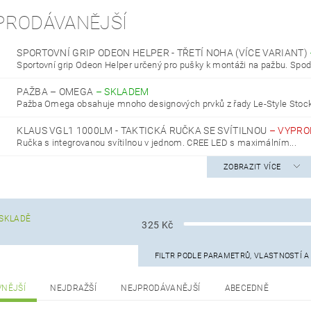
PRODÁVANĚJŠÍ
SPORTOVNÍ GRIP ODEON HELPER - TŘETÍ NOHA (VÍCE VARIANT)
Sportovní grip Odeon Helper určený pro pušky k montáži na pažbu. Spodn
PAŽBA – OMEGA
–
SKLADEM
Pažba Omega obsahuje mnoho designových prvků z řady Le-Style Stock 
KLAUS VGL1 1000LM - TAKTICKÁ RUČKA SE SVÍTILNOU
–
VYPRO
Ručka s integrovanou svítilnou v jednom. CREE LED s maximálním...
ZOBRAZIT VÍCE
SKLADĚ
325
Kč
FILTR PODLE PARAMETRŮ, VLASTNOSTÍ 
VNĚJŠÍ
NEJDRAŽŠÍ
NEJPRODÁVANĚJŠÍ
ABECEDNĚ