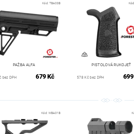
Kód:
TBA03B
Kód
PAŽBA ALFA
PISTOLOVÁ RUKOJEŤ
679 Kč
699
č bez DPH
578 Kč bez DPH
Kód:
WBA01B
K