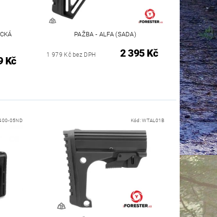
ICKÁ
PAŽBA - ALFA (SADA)
2 395 Kč
1 979 Kč bez DPH
9 Kč
400-05ND
Kód:
WTAL01B