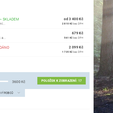
od 3 400 Kč
–
SKLADEM
í...
2 810 Kč
bez DPH
679 Kč
a...
561 Kč
bez DPH
2 099 Kč
DÁNO
1 735 Kč
bez DPH
POLOŽEK K ZOBRAZENÍ:
17
3600
Kč
A VÝROBCŮ