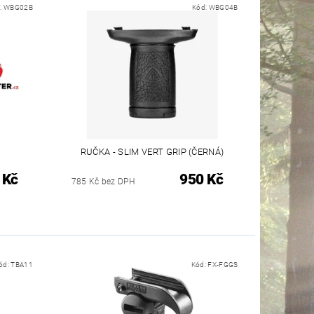
:
WBG02B
Kód:
WBG04B
RUČKA - SLIM VERT GRIP (ČERNÁ)
 Kč
950 Kč
785 Kč bez DPH
ód:
TBA11
Kód:
FX-FGGS