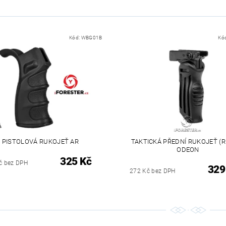
Kód:
WBG01B
Kó
PISTOLOVÁ RUKOJEŤ AR
TAKTICKÁ PŘEDNÍ RUKOJEŤ (
ODEON
325 Kč
č bez DPH
329
272 Kč bez DPH