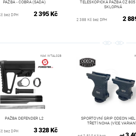
PAŽBA - COBRA (SADA)
TELESKOPICKÁ PAŽBA CZ 805
SKLOPNÁ
2 395 Kč
Kč bez DPH
2 88
2 388 Kč bez DPH
Kód:
WTAL02B
PAŽBA DEFENDER L2
SPORTOVNÍ GRIP ODEON HEL
TŘETÍ NOHA (VÍCE VARIAN
3 328 Kč
Kč bez DPH
3 4
od