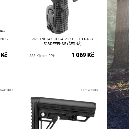
INITY
PŘEDNÍ TAKTICKÁ RUKOJEŤ FGG-S
FABDEFENSE (ČERNÁ)
 Kč
1 069 Kč
883 Kč bez DPH
Kód:
VGL1
Kód:
WT03B