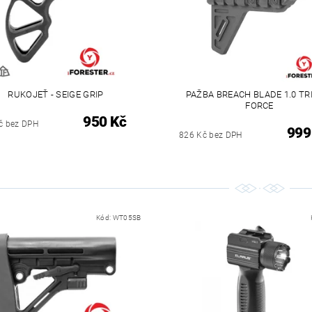
RUKOJEŤ - SEIGE GRIP
PAŽBA BREACH BLADE 1.0 TR
FORCE
950 Kč
č bez DPH
999
826 Kč bez DPH
Kód:
WT05SB