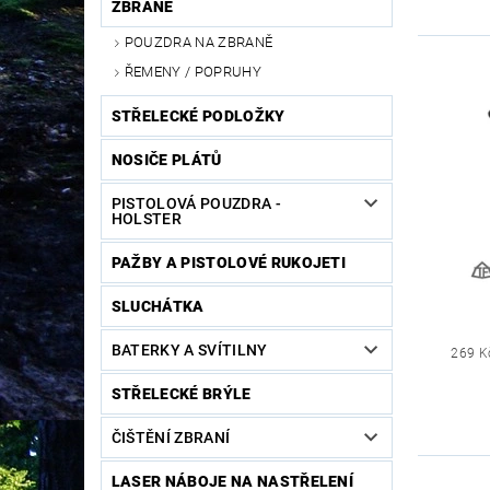
ZBRANĚ
POUZDRA NA ZBRANĚ
ŘEMENY / POPRUHY
STŘELECKÉ PODLOŽKY
NOSIČE PLÁTŮ
PISTOLOVÁ POUZDRA -
HOLSTER
PAŽBY A PISTOLOVÉ RUKOJETI
SLUCHÁTKA
BATERKY A SVÍTILNY
269 K
STŘELECKÉ BRÝLE
ČIŠTĚNÍ ZBRANÍ
LASER NÁBOJE NA NASTŘELENÍ