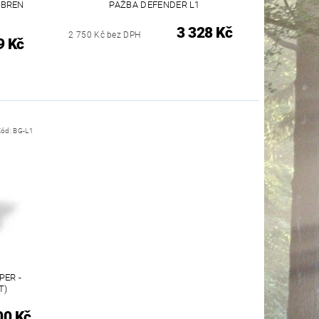
 BREN
PAŽBA DEFENDER L1
3 328 Kč
2 750 Kč bez DPH
9 Kč
Kód:
BG-L1
PER -
T)
00 Kč