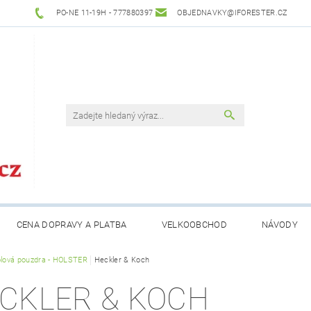
PO-NE 11-19H - 777880397
OBJEDNAVKY@IFORESTER.CZ
CENA DOPRAVY A PLATBA
VELKOOBCHOD
NÁVODY
olová pouzdra - HOLSTER
Heckler & Koch
CKLER & KOCH