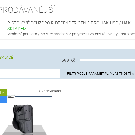
PRODÁVANĚJŠÍ
PISTOLOVÉ POUZDRO R-DEFENDER GEN 3 PRO H&K USP / H&K
SKLADEM
Moderní pouzdro / holster vyroben z polymeru vojenské kvality. Pistolové
SKLADĚ
599
Kč
FILTR PODLE PARAMETRŮ, VLASTNOSTÍ 
Kód:
CY-USPG3
NKA