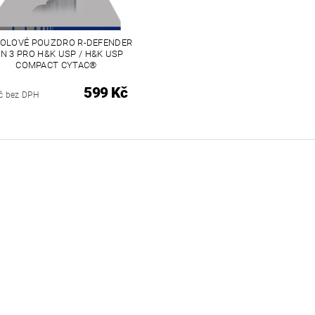
TOLOVÉ POUZDRO R-DEFENDER
N 3 PRO H&K USP / H&K USP
COMPACT CYTAC®
599 Kč
č bez DPH