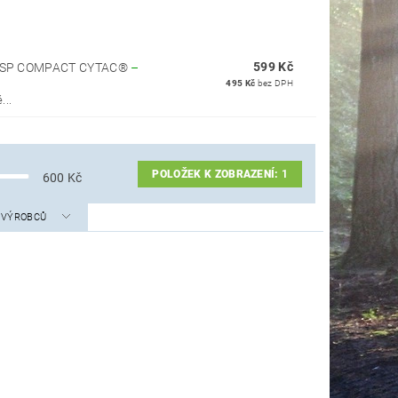
599 Kč
 USP COMPACT CYTAC®
–
495 Kč
bez DPH
...
POLOŽEK K ZOBRAZENÍ:
1
600
Kč
A VÝROBCŮ