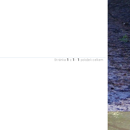
1
1
1
Stránka
z
-
položek celkem