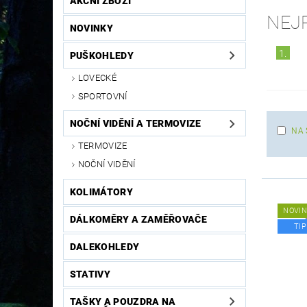
AKČNÍ ZBOŽÍ
NEJ
NOVINKY
1.
PUŠKOHLEDY
LOVECKÉ
SPORTOVNÍ
NOČNÍ VIDĚNÍ A TERMOVIZE
NA 
TERMOVIZE
NOČNÍ VIDĚNÍ
KOLIMÁTORY
NOVI
DÁLKOMĚRY A ZAMĚŘOVAČE
TIP
DALEKOHLEDY
STATIVY
TAŠKY A POUZDRA NA