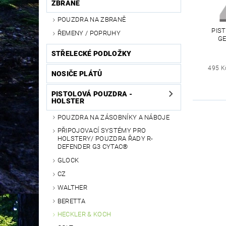
ZBRANĚ
POUZDRA NA ZBRANĚ
PIS
ŘEMENY / POPRUHY
GE
STŘELECKÉ PODLOŽKY
495 K
NOSIČE PLÁTŮ
PISTOLOVÁ POUZDRA -
HOLSTER
POUZDRA NA ZÁSOBNÍKY A NÁBOJE
PŘIPOJOVACÍ SYSTÉMY PRO
HOLSTERY/ POUZDRA ŘADY R-
DEFENDER G3 CYTAC®
GLOCK
CZ
WALTHER
BERETTA
HECKLER & KOCH