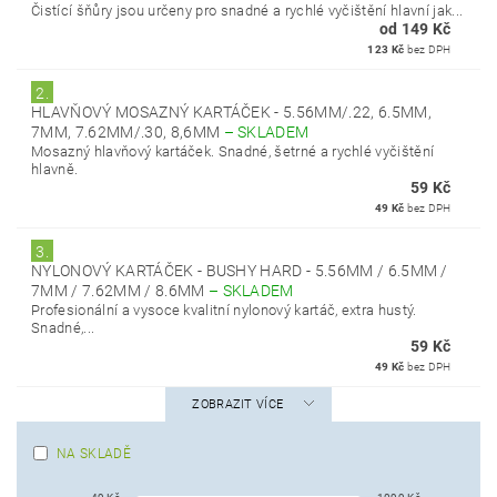
Čistící šňůry jsou určeny pro snadné a rychlé vyčištění hlavní jak...
od 149 Kč
123 Kč
bez DPH
2.
HLAVŇOVÝ MOSAZNÝ KARTÁČEK - 5.56MM/.22, 6.5MM,
7MM, 7.62MM/.30, 8,6MM
–
SKLADEM
Mosazný hlavňový kartáček. Snadné, šetrné a rychlé vyčištění
hlavně.
59 Kč
49 Kč
bez DPH
3.
NYLONOVÝ KARTÁČEK - BUSHY HARD - 5.56MM / 6.5MM /
7MM / 7.62MM / 8.6MM
–
SKLADEM
Profesionální a vysoce kvalitní nylonový kartáč, extra hustý.
Snadné,...
59 Kč
49 Kč
bez DPH
ZOBRAZIT VÍCE
NA SKLADĚ