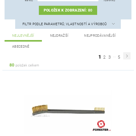
49
Kč
1099
Kč
POLOŽEK K ZOBRAZENÍ:
80
FILTR PODLE PARAMETRŮ, VLASTNOSTÍ A VÝROBCŮ
NEJLEVNĚJŠÍ
NEJDRAŽŠÍ
NEJPRODÁVANĚJŠÍ
ABECEDNĚ
...
1
2
3
5
80
položek celkem