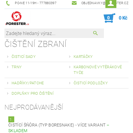
PO-NE 11-19H - 777880397
OBJEDNAVKY@IFORESTER.CZ
0
0 Kč
ČIŠTĚNÍ ZBRANÍ
ČISTICÍ SADY
KARTÁČKY
TRNY
KARBONOVÉ VYTĚRÁKOVÉ
TYČE
HADŘÍKY/PATCHE
ČISTICÍ PODLOŽKY
DOPLŇKY PRO ČIŠTĚNÍ
NEJPRODÁVANĚJŠÍ
1.
ČISTÍCÍ ŠŇŮRA (TYP BORESNAKE) - VÍCE VARIANT
–
SKLADEM