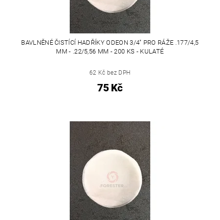
BAVLNĚNÉ ČISTÍCÍ HADŘÍKY ODEON 3/4" PRO RÁŽE .177/4,5
MM - .22/5,56 MM - 200 KS - KULATÉ
62 Kč bez DPH
75 Kč