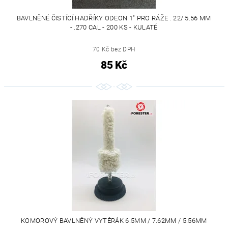
BAVLNĚNÉ ČISTÍCÍ HADŘÍKY ODEON 1" PRO RÁŽE . 22/ 5.56 MM
- .270 CAL - 200 KS - KULATÉ
70 Kč bez DPH
85 Kč
KOMOROVÝ BAVLNĚNÝ VYTĚRÁK 6.5MM / 7.62MM / 5.56MM