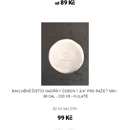
89 Kč
od
BAVLNĚNÉ ČISTÍCÍ HADŘÍKY ODEON 1 3/4" PRO RÁŽE 7 MM -
.38 CAL - 200 KS - KULATÉ
82 Kč bez DPH
99 Kč