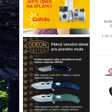
PUŠK
(
3 297 