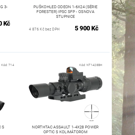
G 3-
PUŠKOHLED ODEON 1-6X24 (SÉRIE
FORESTER) IPSC SFP - OSNOVA
STUPNICE
0 Kč
5 900 Kč
4 876 Kč bez DPH
Kód:
714
Kód:
NT1428BH
C S
NORTHTAC ASSAULT 1-4X28 POWER
OPTIC S KOLIMÁTOROM