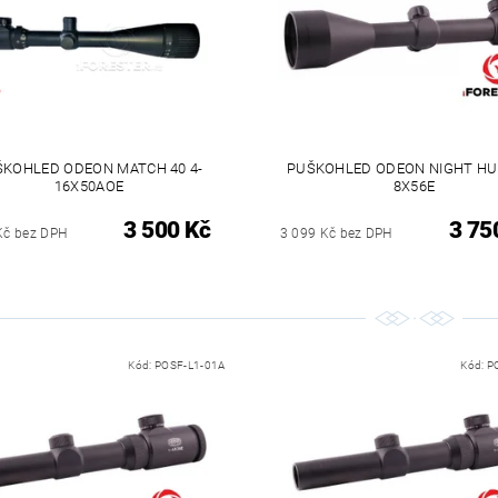
KOHLED ODEON MATCH 40 4-
PUŠKOHLED ODEON NIGHT HU
16X50AOE
8X56E
3 500 Kč
3 75
Kč bez DPH
3 099 Kč bez DPH
Kód:
POSF-L1-01A
Kód:
P