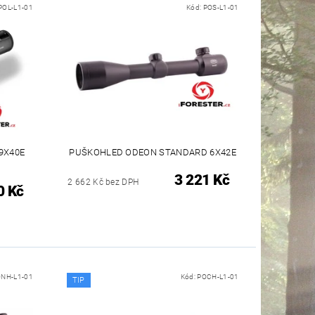
POL-L1-01
Kód:
POS-L1-01
9X40E
PUŠKOHLED ODEON STANDARD 6X42E
3 221 Kč
2 662 Kč bez DPH
0 Kč
NH-L1-01
Kód:
POCH-L1-01
TIP