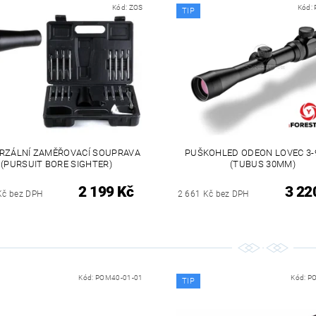
Kód:
ZOS
Kód:
TIP
RZÁLNÍ ZAMĚŘOVACÍ SOUPRAVA
PUŠKOHLED ODEON LOVEC 3-
(PURSUIT BORE SIGHTER)
(TUBUS 30MM)
2 199 Kč
3 22
Kč bez DPH
2 661 Kč bez DPH
Kód:
POM40-01-01
Kód:
PO
TIP