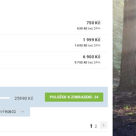
750 Kč
620 Kč
bez DPH
1 999 Kč
1 652 Kč
bez DPH
6 900 Kč
5 702 Kč
bez DPH
POLOŽEK K ZOBRAZENÍ:
34
25990
Kč
A VÝROBCŮ
1
2