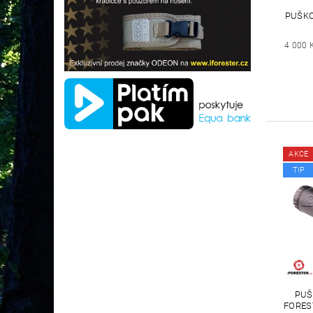
PUŠKO
4 000 
AKCE
TIP
PUŠ
FORES