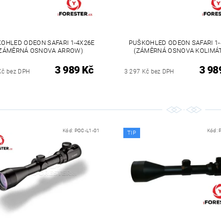
OHLED ODEON SAFARI 1-4X26E
PUŠKOHLED ODEON SAFARI 1-
ZÁMĚRNÁ OSNOVA ARROW)
(ZÁMĚRNÁ OSNOVA KOLIMÁ
3 989 Kč
3 98
Kč bez DPH
3 297 Kč bez DPH
Kód:
POC-L1-01
Kód:
TIP