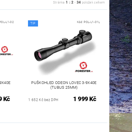
1
2
34
Stránka
z
-
položek celkem
POL-L1-02
Kód:
POL-L1-01L
TIP
9X40E
PUŠKOHLED ODEON LOVEC 3-9X40E
(TUBUS 25MM)
9 Kč
1 999 Kč
1 652 Kč bez DPH