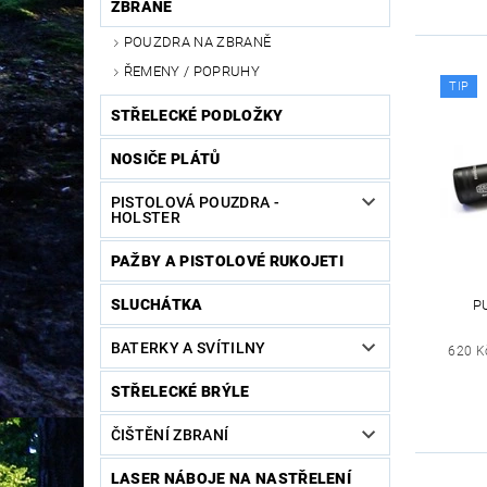
ZBRANĚ
POUZDRA NA ZBRANĚ
ŘEMENY / POPRUHY
TIP
STŘELECKÉ PODLOŽKY
NOSIČE PLÁTŮ
PISTOLOVÁ POUZDRA -
HOLSTER
PAŽBY A PISTOLOVÉ RUKOJETI
SLUCHÁTKA
P
BATERKY A SVÍTILNY
620 K
STŘELECKÉ BRÝLE
ČIŠTĚNÍ ZBRANÍ
LASER NÁBOJE NA NASTŘELENÍ