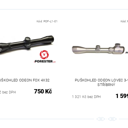
Kód:
POF-L1-01
Kód:
UŠKOHLED ODEON FOX 4X32
PUŠKOHLED ODEON LOVEC 3-
STŘÍBRNÝ
750 Kč
č bez DPH
1 59
1 321 Kč bez DPH