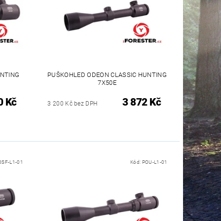
NTING
PUŠKOHLED ODEON CLASSIC HUNTING
7X50E
0 Kč
3 872 Kč
3 200 Kč bez DPH
OSF-L1-01
Kód:
POU-L1-01