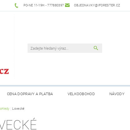
PO-NE 11-19H - 777880397
OBJEDNAVKY@IFORESTER.CZ
CENA DOPRAVY A PLATBA
VELKOOBCHOD
NÁVODY
ohledy
Lovecké
VECKÉ