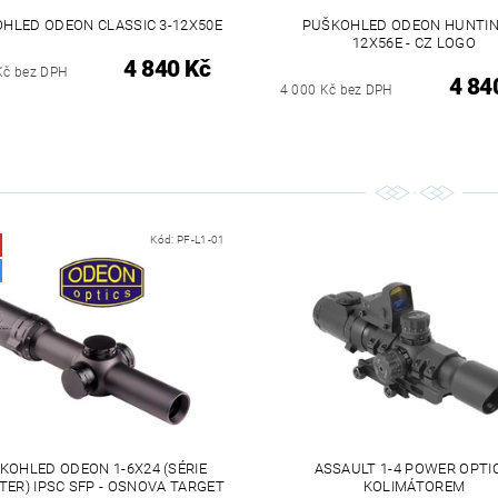
HLED ODEON CLASSIC 3-12X50E
PUŠKOHLED ODEON HUNTIN
12X56E - CZ LOGO
4 840 Kč
Kč bez DPH
4 84
4 000 Kč bez DPH
Kód:
PF-L1-01
KOHLED ODEON 1-6X24 (SÉRIE
ASSAULT 1-4 POWER OPTI
TER) IPSC SFP - OSNOVA TARGET
KOLIMÁTOREM