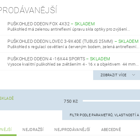
PRODÁVANĚJŠÍ
PUŠKOHLED ODEON FOX 4X32
–
SKLADEM
Puškohled má zelenou antireflexní úpravu skla optiky pro zvýšení...
PUŠKOHLED ODEON LOVEC 3-9X40E (TUBUS 25MM)
–
SKLADEM
Puškohled s regulací osvětlení a červeným bodem, zelená antireflexní...
PUŠKOHLED ODEON 4 -16X44 SPORTS
–
SKLADEM
Vysoce kvalitní puškohled se zvětšením 4 - 16 x a objektivem 44 mm...
ZOBRAZIT VÍCE
SKLADĚ
750
Kč
FILTR PODLE PARAMETRŮ, VLASTNOSTÍ 
VNĚJŠÍ
NEJDRAŽŠÍ
NEJPRODÁVANĚJŠÍ
ABECEDNĚ