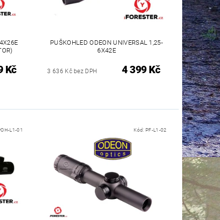
4X26E
PUŠKOHLED ODEON UNIVERSAL 1,25-
TOR)
6X42E
9 Kč
4 399 Kč
3 636 Kč bez DPH
POH-L1-01
Kód:
PF-L1-02