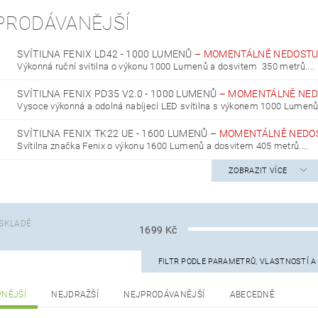
PRODÁVANĚJŠÍ
SVÍTILNA FENIX LD42 - 1000 LUMENŮ
–
MOMENTÁLNĚ NEDOST
Výkonná ruční svítilna o výkonu 1000 Lumenů a dosvitem 350 metrů....
SVÍTILNA FENIX PD35 V2.0 - 1000 LUMENŮ
–
MOMENTÁLNĚ NED
Vysoce výkonná a odolná nabíjecí LED svítilna s výkonem 1000 Lumenů 
SVÍTILNA FENIX TK22 UE - 1600 LUMENŮ
–
MOMENTÁLNĚ NEDO
Svítilna značka Fenix o výkonu 1600 Lumenů a dosvitem 405 metrů....
ZOBRAZIT VÍCE
SKLADĚ
1699
Kč
FILTR PODLE PARAMETRŮ, VLASTNOSTÍ 
VNĚJŠÍ
NEJDRAŽŠÍ
NEJPRODÁVANĚJŠÍ
ABECEDNĚ