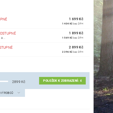
1 699 Kč
UPNÉ
1 404 Kč
bez DPH
1 899 Kč
OSTUPNÉ
a...
1 569 Kč
bez DPH
2 899 Kč
STUPNÉ
2 396 Kč
bez DPH
POLOŽEK K ZOBRAZENÍ:
4
2899
Kč
A VÝROBCŮ