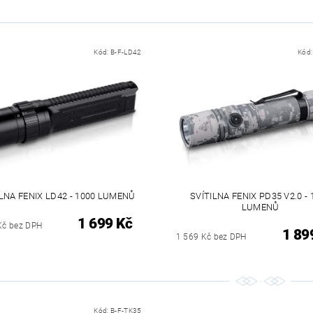
Kód:
B-F-LD42
Kód
ILNA FENIX LD42 - 1000 LUMENŮ
SVÍTILNA FENIX PD35 V2.0 - 
LUMENŮ
1 699 Kč
Kč bez DPH
1 89
1 569 Kč bez DPH
Kód:
B-F-TK35