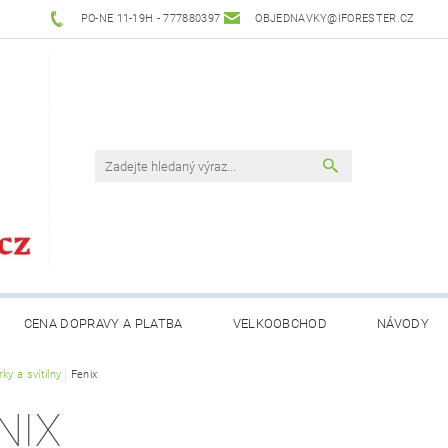
PO-NE 11-19H - 777880397
OBJEDNAVKY@IFORESTER.CZ
CENA DOPRAVY A PLATBA
VELKOOBCHOD
NÁVODY
ky a svítilny
Fenix
NIX