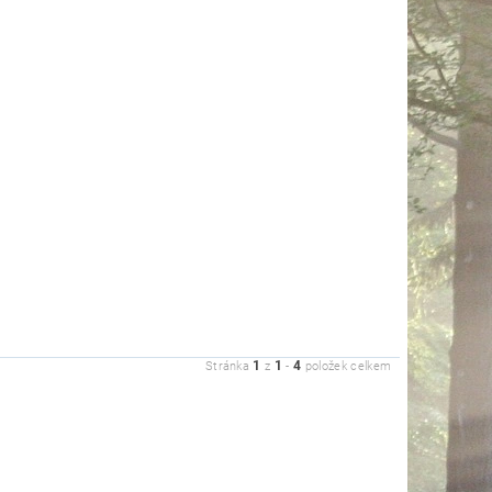
1
1
4
Stránka
z
-
položek celkem