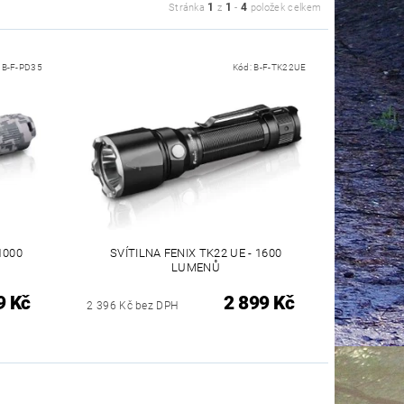
1
1
4
Stránka
z
-
položek celkem
:
B-F-PD35
Kód:
B-F-TK22UE
1000
SVÍTILNA FENIX TK22 UE - 1600
LUMENŮ
9 Kč
2 899 Kč
2 396 Kč bez DPH