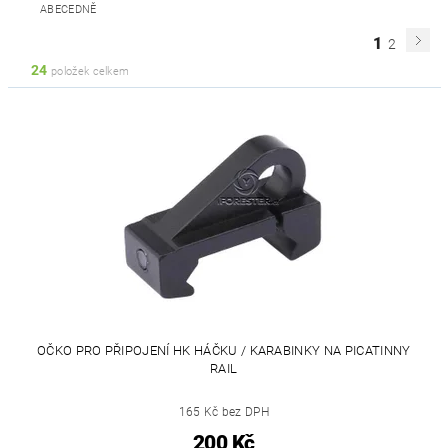
ABECEDNĚ
1
2
24
položek celkem
OČKO PRO PŘIPOJENÍ HK HÁČKU / KARABINKY NA PICATINNY
RAIL
165 Kč bez DPH
200 Kč