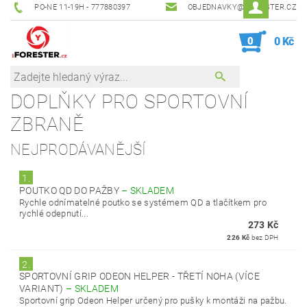
PO-NE 11-19H - 777880397
OBJEDNAVKY@IFORESTER.CZ
0
0 Kč
DOPLŇKY PRO SPORTOVNÍ
ZBRANĚ
NEJPRODÁVANĚJŠÍ
1.
POUTKO QD DO PAŽBY
–
SKLADEM
Rychle odnímatelné poutko se systémem QD a tlačítkem pro
rychlé odepnutí...
273 Kč
226 Kč
bez DPH
2.
SPORTOVNÍ GRIP ODEON HELPER - TŘETÍ NOHA (VÍCE
VARIANT)
–
SKLADEM
Sportovní grip Odeon Helper určený pro pušky k montáži na pažbu.