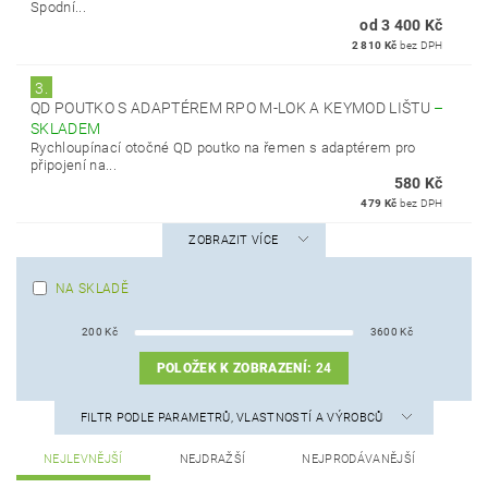
Spodní...
od 3 400 Kč
2 810 Kč
bez DPH
3.
QD POUTKO S ADAPTÉREM RPO M-LOK A KEYMOD LIŠTU
–
SKLADEM
Rychloupínací otočné QD poutko na řemen s adaptérem pro
připojení na...
580 Kč
479 Kč
bez DPH
ZOBRAZIT VÍCE
NA SKLADĚ
200
Kč
3600
Kč
POLOŽEK K ZOBRAZENÍ:
24
FILTR PODLE PARAMETRŮ, VLASTNOSTÍ A VÝROBCŮ
NEJLEVNĚJŠÍ
NEJDRAŽŠÍ
NEJPRODÁVANĚJŠÍ