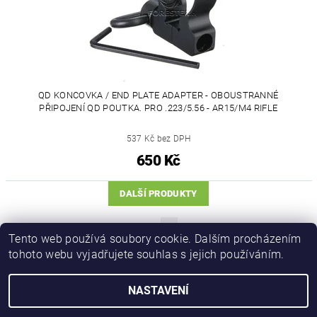
QD KONCOVKA / END PLATE ADAPTER - OBOUSTRANNÉ
PŘIPOJENÍ QD POUTKA. PRO .223/5.56 - AR15/M4 RIFLE
537 Kč bez DPH
650 Kč
DALŠÍ PRODUKTY
1
2
Tento web používá soubory cookie. Dalším procházením
tohoto webu vyjadřujete souhlas s jejich používáním.
NASTAVENÍ
Upravit nastavení cookies
2026 © iforester.cz, všechna práva vyhrazena