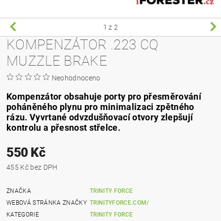
1
z 2
KOMPENZÁTOR .223 CQ
MUZZLE BRAKE
Neohodnoceno
Kompenzátor obsahuje porty pro přesměrování
poháněného plynu pro minimalizaci zpětného
rázu. Vyvrtané odvzdušňovací otvory zlepšují
kontrolu a přesnost střelce.
550 Kč
455 Kč bez DPH
ZNAČKA
TRINITY FORCE
WEBOVÁ STRÁNKA ZNAČKY
TRINITYFORCE.COM/
KATEGORIE
TRINITY FORCE