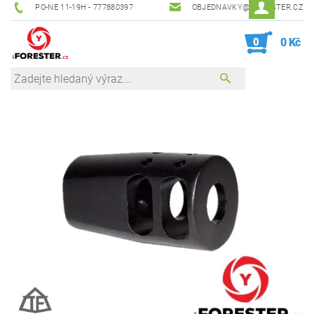
PO-NE 11-19H - 777880397
OBJEDNAVKY@IFORESTER.CZ
0
0 Kč