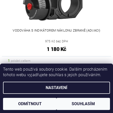
VODOVÁHA S INDIKÁTOREM NÁKLONU ZBRANĚ (ADI/ACI)
975 Kč bez DPH
1 180 Kč
1
položek celkem
Tento web používá soubory cookie. Dalším procházením
tohoto webu vyjadřujete souhlas s jejich používáním.
NASTAVENÍ
Upravit nastavení cookies
2026 © iforester.cz, všechna práva vyhrazena
Vytvořil Shoptet
ODMÍTNOUT
SOUHLASÍM