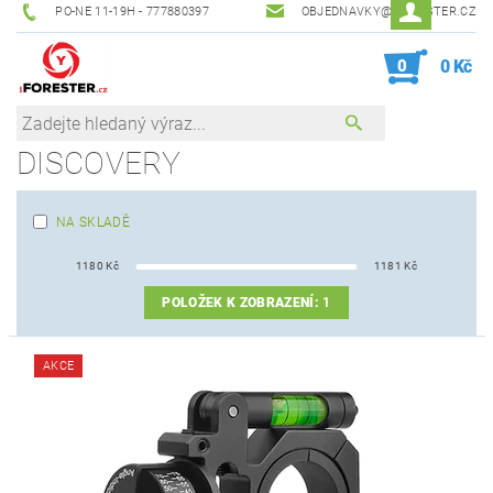
PO-NE 11-19H - 777880397
OBJEDNAVKY@IFORESTER.CZ
0
0 Kč
DISCOVERY
NA SKLADĚ
1180
Kč
1181
Kč
POLOŽEK K ZOBRAZENÍ:
1
AKCE