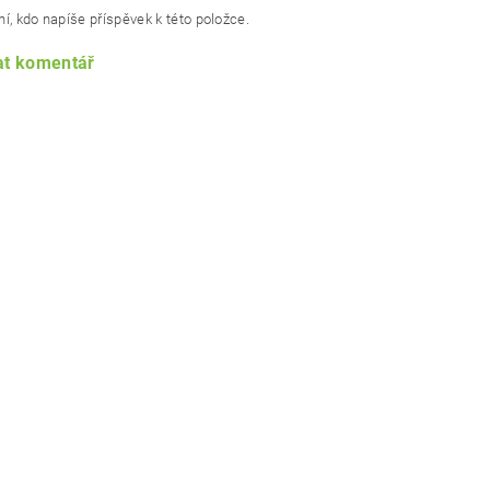
í, kdo napíše příspěvek k této položce.
at komentář