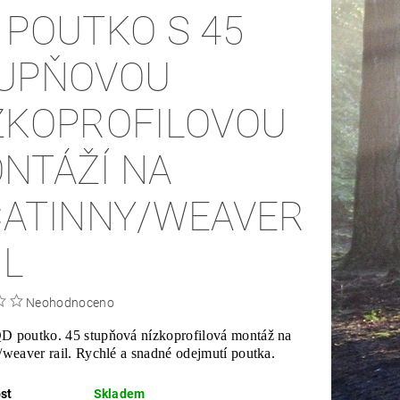
 POUTKO S 45
UPŇOVOU
ZKOPROFILOVOU
NTÁŽÍ NA
CATINNY/WEAVER
IL
Neohodnoceno
D poutko. 45 stupňová nízkoprofilová montáž na
/weaver rail. Rychlé a snadné odejmutí poutka.
st
Skladem