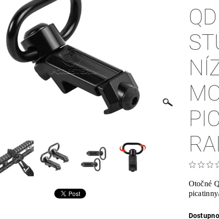
QD
ST
NÍ
MO
PI
RA
Otočné Q
picatinny
Dostupno