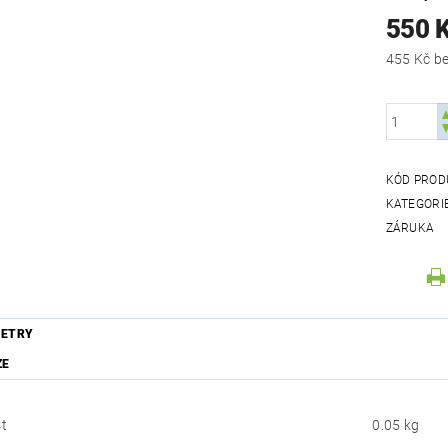
550 
455
KÓD PROD
KATEGORI
ZÁRUKA
ETRY
ZE
t
0.05 kg