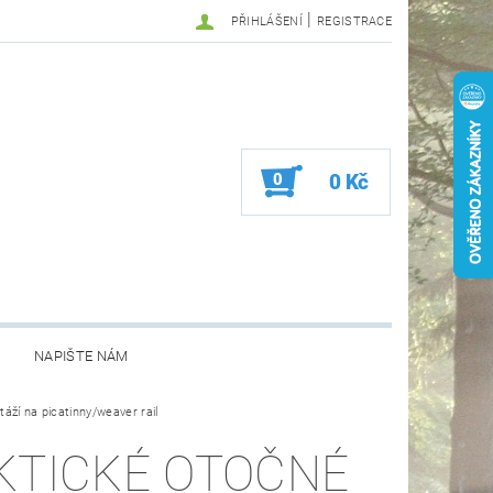
|
PŘIHLÁŠENÍ
REGISTRACE
0
0 Kč
NAPIŠTE NÁM
áží na picatinny/weaver rail
KTICKÉ OTOČNÉ