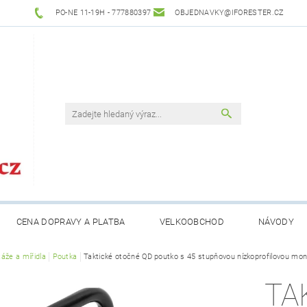
PO-NE 11-19H - 777880397
OBJEDNAVKY@IFORESTER.CZ
CENA DOPRAVY A PLATBA
VELKOOBCHOD
NÁVODY
áže a mířidla
Poutka
Taktické otočné QD poutko s 45 stupňovou nízkoprofilovou mont
TA