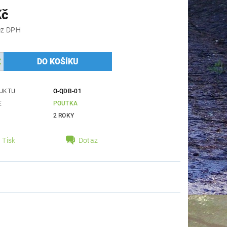
Kč
 Kč bez DPH
UKTU
O-QDB-01
E
POUTKA
2 ROKY
Tisk
Dotaz