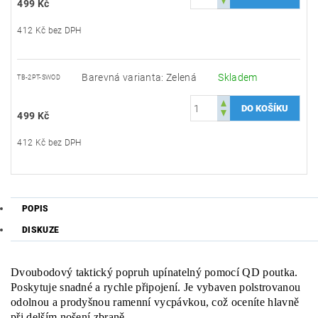
499 Kč
412 Kč bez DPH
Barevná varianta: Zelená
Skladem
TB-2PT-SWOD
499 Kč
412 Kč bez DPH
POPIS
DISKUZE
Dvoubodový taktický popruh upínatelný pomocí QD poutka.
Poskytuje snadné a rychle připojení. Je vybaven polstrovanou
odolnou a prodyšnou ramenní vycpávkou, což oceníte hlavně
při delším nošení zbraně.