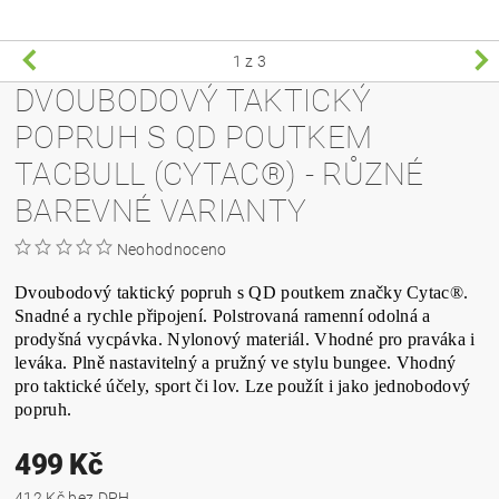
1
z 3
DVOUBODOVÝ TAKTICKÝ
POPRUH S QD POUTKEM
TACBULL (CYTAC®) - RŮZNÉ
BAREVNÉ VARIANTY
Neohodnoceno
Dvoubodový taktický popruh s QD poutkem značky Cytac®.
Snadné a rychle připojení. Polstrovaná ramenní odolná a
prodyšná vycpávka. Nylonový materiál. Vhodné pro praváka i
leváka. Plně nastavitelný a pružný ve stylu bungee. Vhodný
pro taktické účely, sport či lov. Lze použít i jako jednobodový
popruh.
499 Kč
412 Kč bez DPH