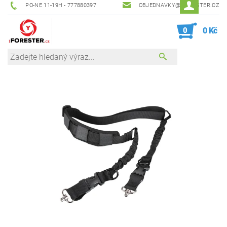
PO-NE 11-19H - 777880397
OBJEDNAVKY@IFORESTER.CZ
0
0 Kč