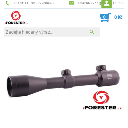
PO-NE 11-19H - 777880397
OBJEDNAVKY@IFORESTER.CZ
0
0 Kč