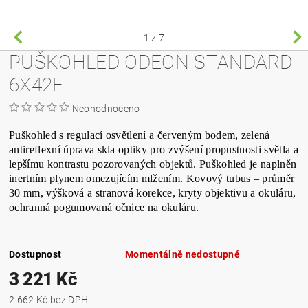
1
z 7
PUŠKOHLED ODEON STANDARD
6X42E
Neohodnoceno
Puškohled s regulací osvětlení a červeným bodem, zelená
antireflexní úprava skla optiky pro zvýšení propustnosti světla a
lepšímu kontrastu pozorovaných objektů. Puškohled je naplněn
inertním plynem omezujícím mlžením. Kovový tubus – průměr
30 mm, výšková a stranová korekce, kryty objektivu a okuláru,
ochranná pogumovaná očnice na okuláru.
Dostupnost
Momentálně nedostupné
3 221 Kč
2 662 Kč bez DPH