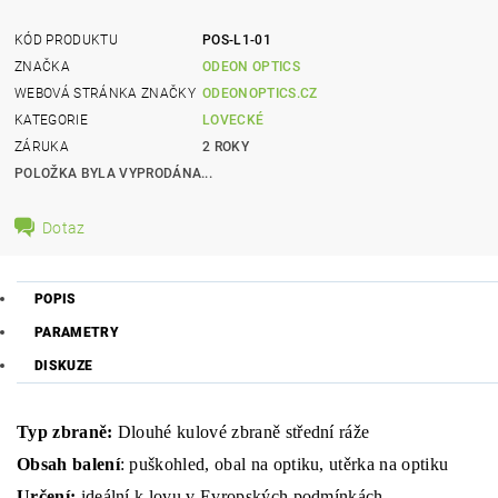
KÓD PRODUKTU
POS-L1-01
ZNAČKA
ODEON OPTICS
WEBOVÁ STRÁNKA ZNAČKY
ODEONOPTICS.CZ
KATEGORIE
LOVECKÉ
ZÁRUKA
2 ROKY
POLOŽKA BYLA VYPRODÁNA...
Dotaz
POPIS
PARAMETRY
DISKUZE
Typ zbraně:
Dlouhé kulové zbraně střední ráže
Obsah balení
: puškohled, obal na optiku, utěrka na optiku
Určení:
ideální k lovu v Evropských podmínkách