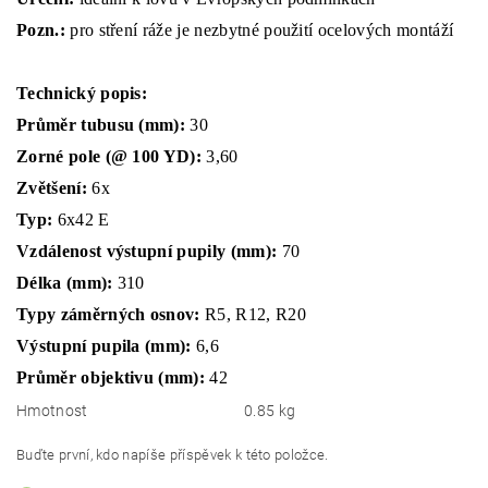
Pozn.:
pro stření ráže je nezbytné použití ocelových montáží
Technický popis:
Průměr tubusu (mm):
30
Zorné pole (@ 100 YD):
3,60
Zvětšení:
6x
Typ:
6x42 E
Vzdálenost výstupní pupily (mm):
70
Délka (mm):
310
Typy záměrných osnov:
R5, R12, R20
Výstupní pupila (mm):
6,6
Průměr objektivu (mm):
42
Hmotnost
0.85 kg
Buďte první, kdo napíše příspěvek k této položce.