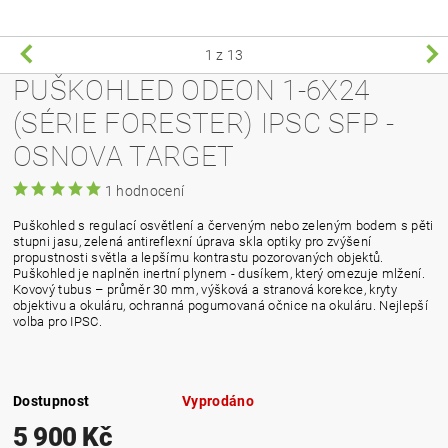
1
z 13
PUŠKOHLED ODEON 1-6X24
(SÉRIE FORESTER) IPSC SFP -
OSNOVA TARGET
1 hodnocení
Puškohled s regulací osvětlení a červeným nebo zeleným bodem s pěti
stupni jasu, zelená antireflexní úprava skla optiky pro zvýšení
propustnosti světla a lepšímu kontrastu pozorovaných objektů.
Puškohled je naplněn inertní plynem - dusíkem, který omezuje mlžení.
Kovový tubus – průměr 30 mm, výšková a stranová korekce, kryty
objektivu a okuláru, ochranná pogumovaná očnice na okuláru. Nejlepší
volba pro IPSC.
Dostupnost
Vyprodáno
5 900 Kč