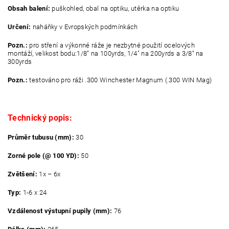
Obsah balení:
puškohled, obal na optiku, utěrka na optiku
Určení:
naháňky v Evropských podmínkách
Pozn.:
pro stření a výkonné ráže je nezbytné použití ocelových
montáží, velikost bodu:1/8“ na 100yrds, 1/4" na 200yrds a 3/8“ na
300yrds
Pozn.:
testováno pro ráži .300 Winchester Magnum (.300 WIN Mag)
Technický popis:
Průměr tubusu (mm):
30
Zorné pole (@ 100 YD):
50
Zvětšení:
1x – 6x
Typ:
1-6 x 24
Vzdálenost výstupní pupily (mm):
76