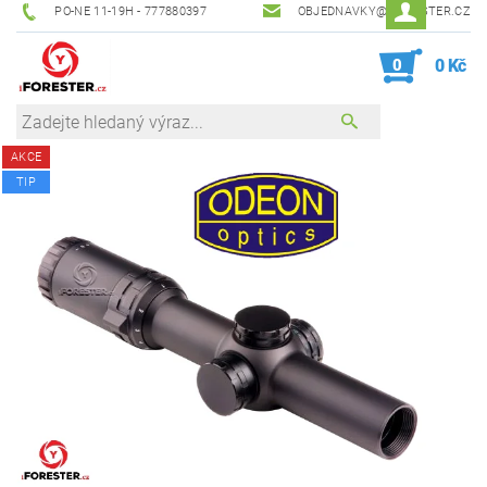
PO-NE 11-19H - 777880397
OBJEDNAVKY@IFORESTER.CZ
0
0 Kč
AKCE
TIP