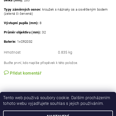
Délka (mm):
265
Typy záměrných osnov:
kroužek s náznaky os a osvětleným bodem
(zelená či červená)
Výstupní pupila (mm):
8
Průměr objektivu (mm):
32
Baterie:
1xCR2032
Hmotnost
0.835 kg
Buďte první, kdo napíše příspěvek k této položce.
Přidat komentář
Tento web používá soubory cookie. Dalším procházením
tohoto webu vyjadřujete souhlas s jejich používáním.