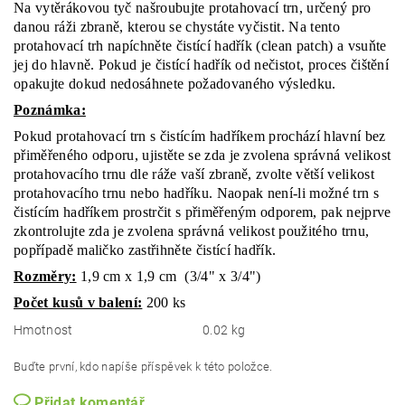
Na vytěrákovou tyč našroubujte protahovací trn, určený pro
danou ráži zbraně, kterou se chystáte vyčistit. Na tento
protahovací trh napíchněte čistící hadřík (clean patch) a vsuňte
jej do hlavně. Pokud je čistící hadřík od nečistot, proces čištění
opakujte dokud nedosáhnete požadovaného výsledku.
Poznámka:
Pokud protahovací trn s čistícím hadříkem prochází hlavní bez
přiměřeného odporu, ujistěte se zda je zvolena správná velikost
protahovacího trnu dle ráže vaší zbraně, zvolte větší velikost
protahovacího trnu nebo hadříku. Naopak není-li možné trn s
čistícím hadříkem prostrčit s přiměřeným odporem, pak nejprve
zkontrolujte zda je zvolena správná velikost použitého trnu,
popřípadě maličko zastřihněte čistící hadřík.
Rozměry:
1,9 cm x 1,9 cm (3/4" x 3/4")
Počet kusů v balení:
200 ks
Hmotnost
0.02 kg
Buďte první, kdo napíše příspěvek k této položce.
Přidat komentář