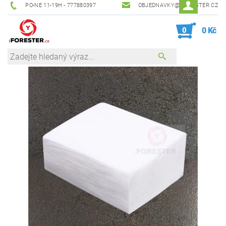
PO-NE 11-19H - 777880397
OBJEDNAVKY@IFORESTER.CZ
0
0 Kč