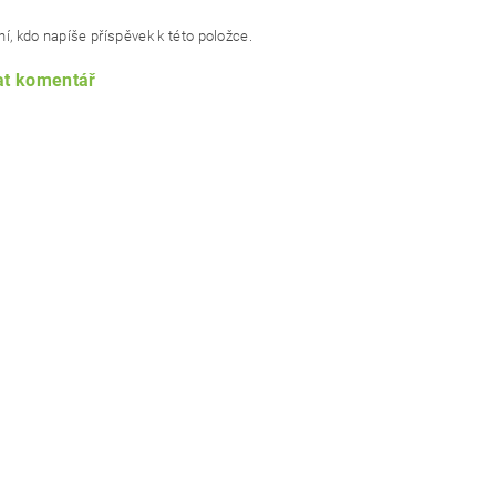
í, kdo napíše příspěvek k této položce.
at komentář