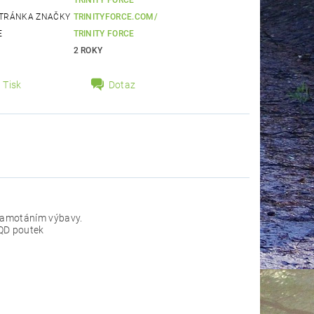
TRINITY FORCE
TRÁNKA ZNAČKY
TRINITYFORCE.COM/
E
TRINITY FORCE
2 ROKY
Tisk
Dotaz
 zamotáním výbavy.
 QD poutek