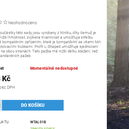
Neohodnoceno
učástky této sady jsou vyrobeny z hliníku, díky čemuž je
ižší hmotnost, zvýšena trvanlivost a umožňuje střelbu
 kompaktním zařízením, které je kompatibilní se všemi Mil-
okovacími trubkami. Profil L-Shaped umožňuje sjednocení
na obou stranách. Tato pažba má nižší délku stažení, než
standardních pažeb.
st
Momentálně nedostupné
 Kč
2 750 Kč bez DPH
UKTU
WTAL01B