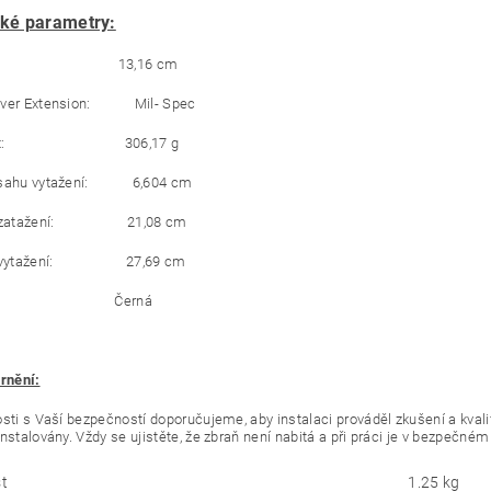
ké parametry:
ka: 13,16 cm
iver Extension: Mil- Spec
nost: 306,17 g
ozsahu vytažení: 6,604 cm
ři zatažení: 21,08 cm
ři vytažení: 27,69 cm
va: Černá
ornění:
osti s Vaší bezpečností doporučujeme, aby instalaci prováděl zkušení a kvali
instalovány. Vždy se ujistěte, že zbraň není nabitá a při práci je v bezpečné
t
1.25 kg