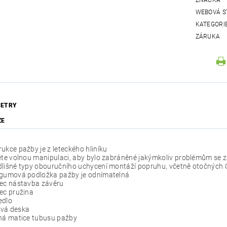
ZNAČKA
WEBOVÁ S
KATEGORI
ZÁRUKA
ETRY
ZE
ukce pažby je z leteckého hliníku
ěte volnou manipulaci, aby bylo zabráněné jakýmkoliv problémům se
dlišné typy obouručního uchycení montáží popruhu, včetně otočných
 gumová podložka pažby je odnímatelná
pec nástavba závěru
ec pružina
edlo
vá deska
tná matice tubusu pažby