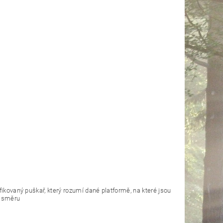
fikovaný puškař, který rozumí dané platformě, na které jsou
m směru