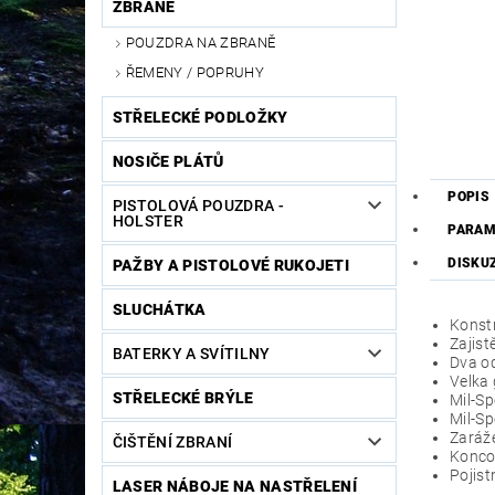
ZBRANĚ
POUZDRA NA ZBRANĚ
ŘEMENY / POPRUHY
STŘELECKÉ PODLOŽKY
NOSIČE PLÁTŮ
POPIS
PISTOLOVÁ POUZDRA -
HOLSTER
PARAM
DISKU
PAŽBY A PISTOLOVÉ RUKOJETI
SLUCHÁTKA
Konstr
Zajist
BATERKY A SVÍTILNY
Dva o
Velka
STŘELECKÉ BRÝLE
Mil-S
Mil-Sp
Zaráž
ČIŠTĚNÍ ZBRANÍ
Konco
Pojis
LASER NÁBOJE NA NASTŘELENÍ