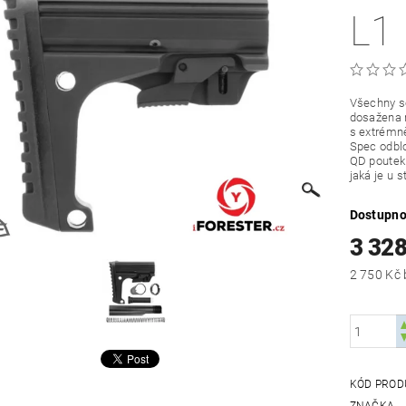
L1
Všechny so
dosažena n
s extrémně
Spec odbl
QD poutek 
jaká je u 
Dostupno
3 328
KÓD PROD