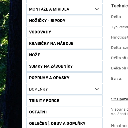
Technic
MONTÁŽE A MÍŘIDLA
Dél
NOŽIČKY - BIPODY
Typ Rece
VODOVÁHY
Hmot
KRABIČKY NA NÁBOJE
Délka r
NOŽE
Délka p
SUMKY NA ZÁSOBNÍKY
Délka p
POPRUHY A OPASKY
Bar
DOPLŇKY
!!!! Upoz
TRINITY FORCE
V souvisl
OSTATNÍ
součásti 
OBLEČENÍ, OBUV A DOPLŇKY
Hmotnos