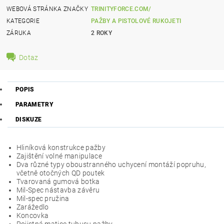
WEBOVÁ STRÁNKA ZNAČKY
TRINITYFORCE.COM/
KATEGORIE
PAŽBY A PISTOLOVÉ RUKOJETI
ZÁRUKA
2 ROKY
Dotaz
POPIS
PARAMETRY
DISKUZE
Hliníková konstrukce pažby
Zajištění volné manipulace
Dva různé typy oboustranného uchycení montáží popruhu,
včetně otočných QD poutek
Tvarovaná gumová botka
Mil-Spec nástavba závěru
Mil-spec pružina
Zarážedlo
Koncovka