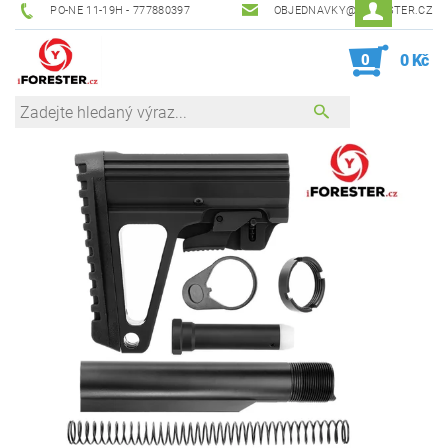
PO-NE 11-19H - 777880397
OBJEDNAVKY@IFORESTER.CZ
0
0 Kč