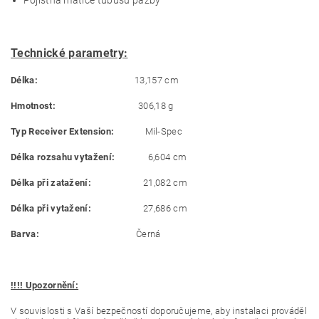
Pojistná matice tubusu pažby
Technické parametry:
Délka:
13,157 cm
Hmotnost:
306,18 g
Typ Receiver Extension:
Mil-Spec
Délka rozsahu vytažení:
6,604 cm
Délka při zatažení:
21,082 cm
Délka při vytažení:
27,686 cm
Barva:
Černá
!!!! Upozornění:
V souvislosti s Vaší bezpečností doporučujeme, aby instalaci prováděl