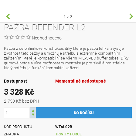
1
z 3
PAŽBA DEFENDER L2
Neohodnoceno
Pažba z celohliníkové konstrukce, díky které je pažba lehká, zvyšuje
životnost této pažby a umožňuje střelbu s extrémně kompaktním
zařízením, které je kompatibilní se všemi MIL-SPEC buffer tubes. Díky
gumové botce a více možnostem montáže je pro skvělá pro střelce
který potřebuje funkční kompaktní zařízení.
Dostupnost
Momentálně nedostupné
3 328 Kč
2 750 Kč bez DPH
KÓD PRODUKTU
WTAL02B
ZNAČKA
TRINITY FORCE