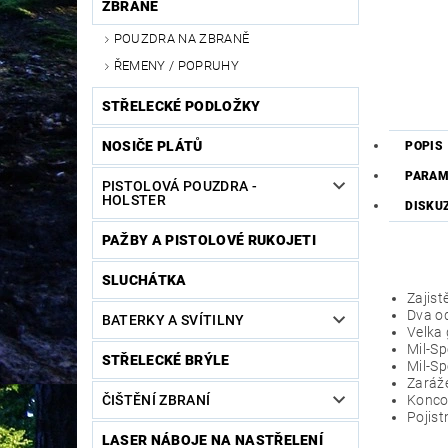
ZBRANĚ
POUZDRA NA ZBRANĚ
ŘEMENY / POPRUHY
STŘELECKÉ PODLOŽKY
NOSIČE PLÁTŮ
POPIS
PARAM
PISTOLOVÁ POUZDRA -
HOLSTER
DISKU
PAŽBY A PISTOLOVÉ RUKOJETI
SLUCHÁTKA
Zajist
Dva o
BATERKY A SVÍTILNY
Velka
Mil-S
STŘELECKÉ BRÝLE
Mil-Sp
Zaráž
ČIŠTĚNÍ ZBRANÍ
Konco
Pojis
LASER NÁBOJE NA NASTŘELENÍ