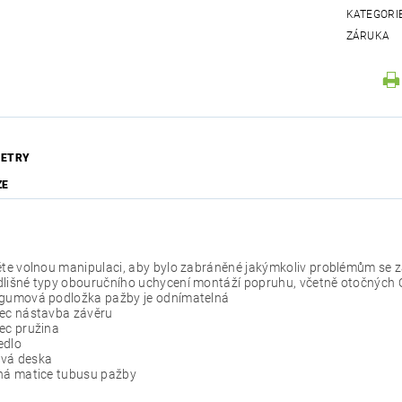
KATEGORI
ZÁRUKA
ETRY
ZE
ěte volnou manipulaci, aby bylo zabráněné jakýmkoliv problémům se
dlišné typy obouručního uchycení montáží popruhu, včetně otočných
 gumová podložka pažby je odnímatelná
pec nástavba závěru
ec pružina
edlo
vá deska
tná matice tubusu pažby