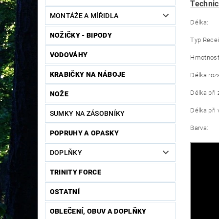
Technic
MONTÁŽE A MÍŘIDLA
Dél
NOŽIČKY - BIPODY
Typ Rece
VODOVÁHY
Hmot
KRABIČKY NA NÁBOJE
Délka r
Délka 
NOŽE
Délka 
SUMKY NA ZÁSOBNÍKY
Bar
POPRUHY A OPASKY
DOPLŇKY
TRINITY FORCE
OSTATNÍ
OBLEČENÍ, OBUV A DOPLŇKY