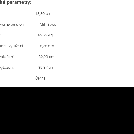
ké parametry:
ka: 18,80 cm
iver Extension : Mil- Spec
nost: 625,39 g
ozsahu vytažení: 8,38 cm
při zatažení: 30,99 cm
při vytažení: 39,37 cm
va: Černá