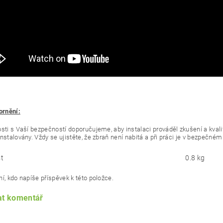
ornění:
osti s Vaší bezpečností doporučujeme, aby instalaci prováděl zkušení a kvali
nstalovány. Vždy se ujistěte, že zbraň není nabitá a při práci je v bezpečné
t
0.8 kg
í, kdo napíše příspěvek k této položce.
at komentář