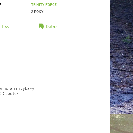
E
TRINITY FORCE
2 ROKY
Tisk
Dotaz
 zamotáním výbavy.
 QD poutek