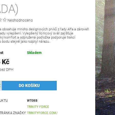
ADA)
Neohodnoceno
a obsahuje mnoho designových prvků z řady Alfa a zároveň
adu vylepšení. Vylepšený lícnicový svár zajišťuje
ký komfort a odpružená podložka podporuje trakci
 bodu stejně jako rozptyl nárazu.
st
Skladem
 Kč
1 979 Kč bez DPH
UKTU
WT08B
TRINITY FORCE
TRÁNKA ZNAČKY
TRINITYFORCE.COM/