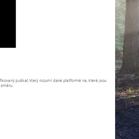
fikovaný puškař, který rozumí dané platformě na, které jsou
m směru.