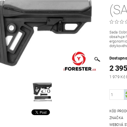
(S
Sada Cobr
obsahuje ř
ergonomic
dotykového
Dostupno
2 395
KÓD PROD
ZNAČKA
WEBOVÁ S