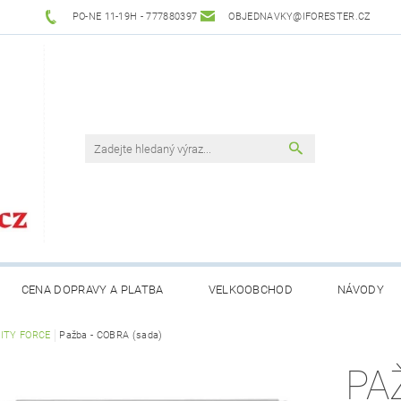
PO-NE 11-19H - 777880397
OBJEDNAVKY@IFORESTER.CZ
CENA DOPRAVY A PLATBA
VELKOOBCHOD
NÁVODY
ITY FORCE
Pažba - COBRA (sada)
PA