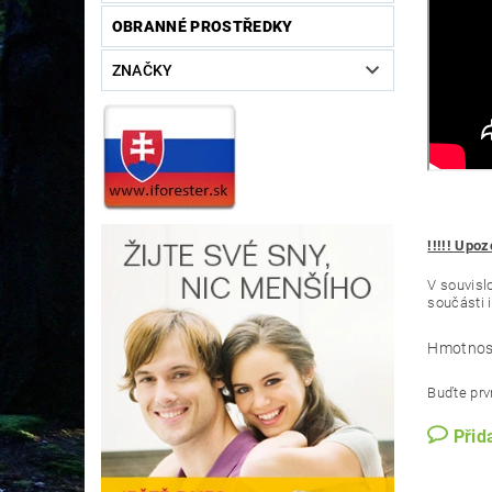
OBRANNÉ PROSTŘEDKY
ZNAČKY
!!!!! Upoz
V souvisl
součásti i
Hmotnos
Buďte prvn
Přid