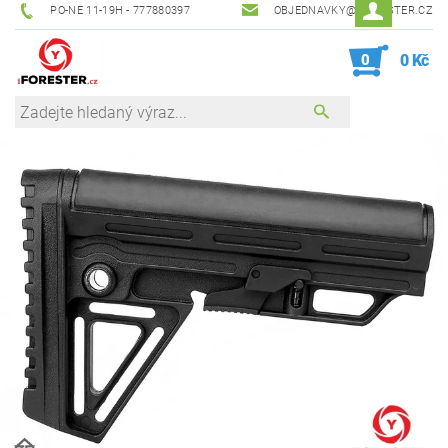
PO-NE 11-19H - 777880397
OBJEDNAVKY@IFORESTER.CZ
0
0 Kč