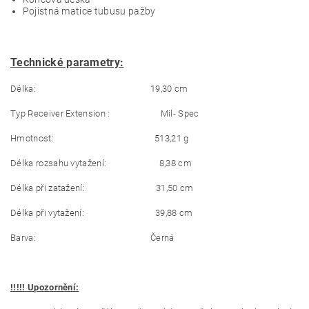
Pojistná matice tubusu pažby
Technické parametry:
Délka: 19,30 cm
Typ Receiver Extension : Mil- Spec
Hmotnost: 513,21 g
Délka rozsahu vytažení: 8,38 cm
Délka při zatažení: 31,50 cm
Délka při vytažení: 39,88 cm
Barva: Černá
!!!!! Upozornění: