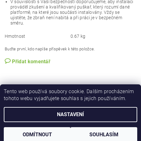
V souvislosti s Vaší bezpečností doporučujeme, aby instalaci
prováděl zkušení a kvalifikovaný puškař, který rozumí dané
platformě, na které jsou součásti instalovány. Vždy se
ujistěte, že zbraň není nabitá a při práci je v bezpečném
směru.
Hmotnost
0.67 kg
Buďte první, kdo napíše příspěvek k této položce.
Přidat komentář
Tento web používá soubory cookie. Dalším procházením
tohoto webu vyjadřujete souhlas s jejich používáním.
NASTAVENÍ
Upravit nastavení cookies
2026 © iforester.cz, všechna práva vyhrazena
Vytvořil Shoptet
ODMÍTNOUT
SOUHLASÍM