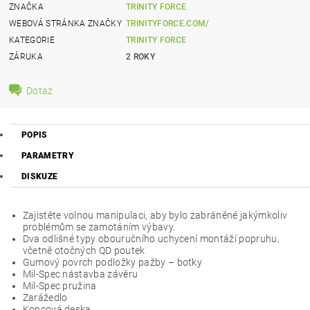
ZNAČKA
TRINITY FORCE
WEBOVÁ STRÁNKA ZNAČKY
TRINITYFORCE.COM/
KATEGORIE
TRINITY FORCE
ZÁRUKA
2 ROKY
Dotaz
POPIS
PARAMETRY
DISKUZE
Zajistěte volnou manipulaci, aby bylo zabráněné jakýmkoliv
problémům se zamotáním výbavy.
Dva odlišné typy obouručního uchycení montáží popruhu,
včetně otočných QD poutek
Gumový povrch podložky pažby – botky
Mil-Spec nástavba závěru
Mil-Spec pružina
Zarážedlo
Koncová deska