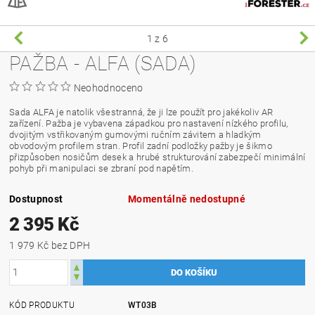
1
z 6
PAŽBA - ALFA (SADA)
Neohodnoceno
Sada ALFA je natolik všestranná, že ji lze použít pro jakékoliv AR
zařízení. Pažba je vybavena západkou pro nastavení nízkého profilu,
dvojitým vstřikovaným gumovými ručním závitem a hladkým
obvodovým profilem stran. Profil zadní podložky pažby je šikmo
přizpůsoben nosičům desek a hrubé strukturování zabezpečí minimální
pohyb při manipulaci se zbraní pod napětím.
Dostupnost
Momentálně nedostupné
2 395 Kč
1 979 Kč bez DPH
KÓD PRODUKTU
WT03B