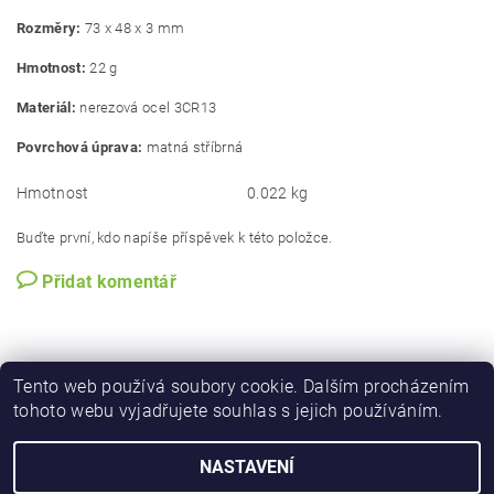
Rozměry:
73 x 48 x 3 mm
Hmotnost:
22 g
Materiál:
nerezová ocel 3CR13
Povrchová úprava:
matná stříbrná
Hmotnost
0.022 kg
Buďte první, kdo napíše příspěvek k této položce.
Přidat komentář
Tento web používá soubory cookie. Dalším procházením
tohoto webu vyjadřujete souhlas s jejich používáním.
NASTAVENÍ