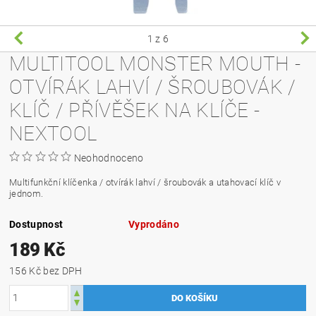
1
z 6
MULTITOOL MONSTER MOUTH -
OTVÍRÁK LAHVÍ / ŠROUBOVÁK /
KLÍČ / PŘÍVĚŠEK NA KLÍČE -
NEXTOOL
Neohodnoceno
Multifunkční klíčenka / otvírák lahví / šroubovák a utahovací klíč v
jednom.
Dostupnost
Vyprodáno
189 Kč
156 Kč bez DPH