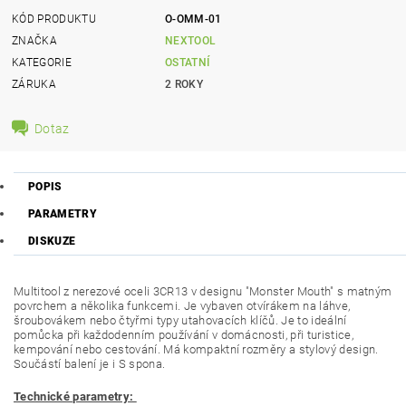
KÓD PRODUKTU
O-OMM-01
ZNAČKA
NEXTOOL
KATEGORIE
OSTATNÍ
ZÁRUKA
2 ROKY
Dotaz
POPIS
PARAMETRY
DISKUZE
Multitool z nerezové oceli 3CR13 v designu "Monster Mouth" s matným
povrchem a několika funkcemi. Je vybaven otvírákem na láhve,
šroubovákem nebo čtyřmi typy utahovacích klíčů. Je to ideální
pomůcka při každodenním používání v domácnosti, při turistice,
kempování nebo cestování. Má kompaktní rozměry a stylový design.
Součástí balení je i S spona.
Technické parametry: