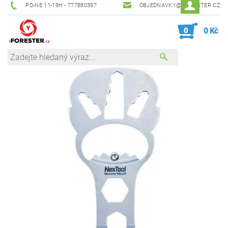
PO-NE 11-19H - 777880397
OBJEDNAVKY@IFORESTER.CZ
0
0 Kč