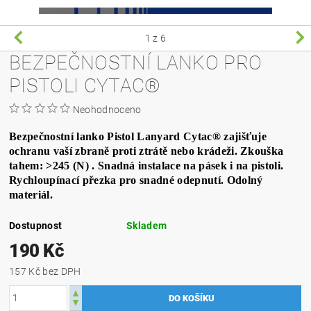
1
z 6
BEZPEČNOSTNÍ LANKO PRO
PISTOLI CYTAC®
Neohodnoceno
Bezpečnostní lanko Pistol Lanyard Cytac® zajišťuje
ochranu vaší zbraně proti ztrátě nebo krádeži. Zkouška
tahem: >245 (N) . Snadná instalace na pásek i na pistoli.
Rychloupínací přezka pro snadné odepnutí. Odolný
materiál.
Dostupnost
Skladem
190 Kč
157 Kč bez DPH