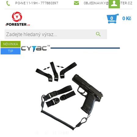
PO-NE 11-19H - 777880397
OBJEDNAVKY@IFORESTER.CZ
0
0 Kč
NOVINKA
TIP