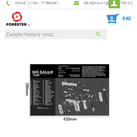
PO-NE 11-19H - 777880397
OBJEDNAVKY@IFORESTER.CZ
0
0 Kč