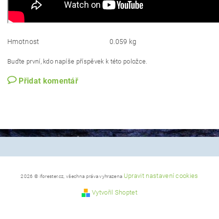
Hmotnost
0.059 kg
Buďte první, kdo napíše příspěvek k této položce.
Přidat komentář
Upravit nastavení cookies
2026 © iforester.cz, všechna práva vyhrazena
Vytvořil Shoptet