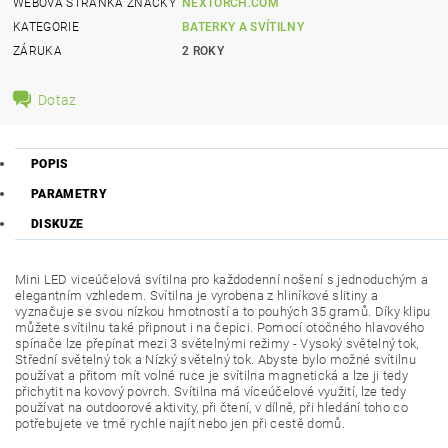
WEBOVÁ STRÁNKA ZNAČKY
NEXTORCH.COM
KATEGORIE
BATERKY A SVÍTILNY
ZÁRUKA
2 ROKY
Dotaz
POPIS
PARAMETRY
DISKUZE
Mini LED viceúčelová svítilna pro každodenní nošení s jednoduchým a
elegantním vzhledem. Svítilna je vyrobena z hliníkové slitiny a
vyznačuje se svou nízkou hmotností a to pouhých 35 gramů. Díky klipu
můžete svítilnu také připnout i na čepici. Pomocí otočného hlavového
spínače lze přepínat mezi 3 světelnými režimy - Vysoký světelný tok,
Střední světelný tok a Nízký světelný tok. Abyste bylo možné svítilnu
používat a přitom mít volné ruce je svítilna magnetická a lze ji tedy
přichytit na kovový povrch. Svítilna má víceúčelové využití, lze tedy
používat na outdoorové aktivity, při čtení, v dílně, při hledání toho co
potřebujete ve tmě rychle najít nebo jen při cestě domů.