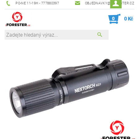
PO-NE 11-19H - 777880397
OBJEDNAVKY@IFORESTER.CZ
0
0 Kč