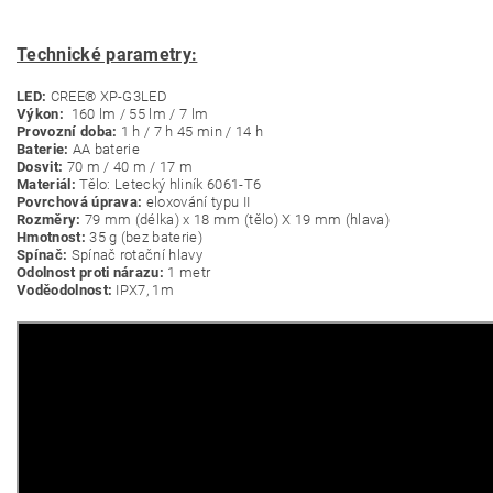
Technické parametry:
LED:
CREE® XP-G3LED
Výkon:
160 lm / 55 lm / 7 lm
Provozní doba:
1 h / 7 h 45 min / 14 h
Baterie:
AA baterie
Dosvit:
70 m / 40 m / 17 m
Materiál:
Tělo: Letecký hliník 6061-T6
Povrchová úprava:
eloxování typu II
Rozměry:
79 mm (délka) x 18 mm (tělo) X 19 mm (hlava)
Hmotnost:
35 g (bez baterie)
Spínač:
Spínač rotační hlavy
Odolnost proti nárazu:
1 metr
Voděodolnost:
IPX7, 1m