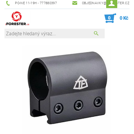
PO-NE 11-19H - 777880397
OBJEDNAVKY@IFORESTER.CZ
0
0 Kč