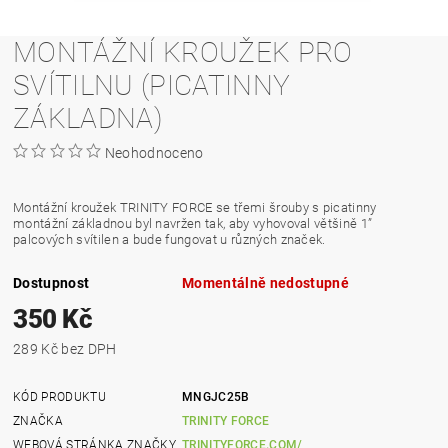
MONTÁŽNÍ KROUŽEK PRO
SVÍTILNU (PICATINNY
ZÁKLADNA)
Neohodnoceno
Montážní kroužek TRINITY FORCE se třemi šrouby s picatinny
montážní základnou byl navržen tak, aby vyhovoval většině 1”
palcových svítilen a bude fungovat u různých značek.
Dostupnost
Momentálně nedostupné
350 Kč
289 Kč bez DPH
KÓD PRODUKTU
MNGJC25B
ZNAČKA
TRINITY FORCE
WEBOVÁ STRÁNKA ZNAČKY
TRINITYFORCE.COM/