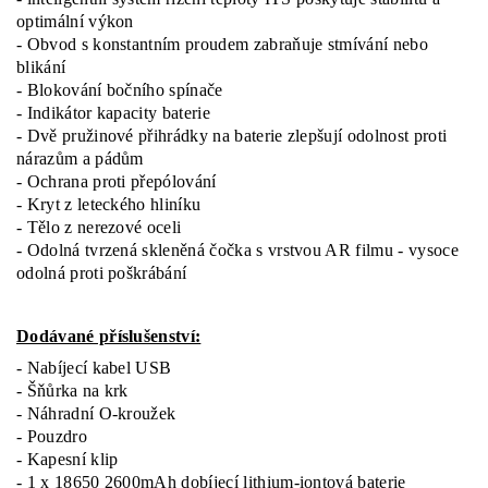
optimální výkon
- Obvod s konstantním proudem zabraňuje stmívání nebo
blikání
- Blokování bočního spínače
- Indikátor kapacity baterie
- Dvě pružinové přihrádky na baterie zlepšují odolnost proti
nárazům a pádům
- Ochrana proti přepólování
- Kryt z leteckého hliníku
- Tělo z nerezové oceli
- Odolná tvrzená skleněná čočka s vrstvou AR filmu - vysoce
odolná proti poškrábání
Dodávané příslušenství:
- Nabíjecí kabel USB
- Šňůrka na krk
- Náhradní O-kroužek
- Pouzdro
- Kapesní klip
- 1 x 18650 2600mAh dobíjecí lithium-iontová baterie