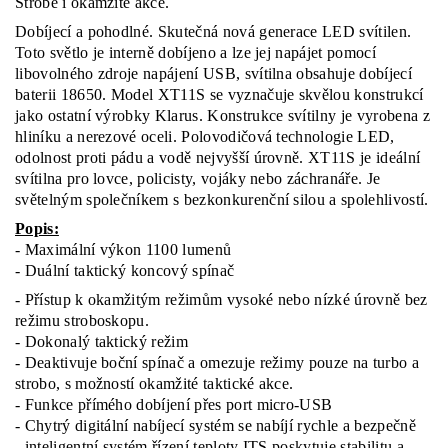
Strobe i okamžité akce.
Dobíjecí a pohodlné. Skutečná nová generace LED svítilen.
Toto světlo je interně dobíjeno a lze jej napájet pomocí
libovolného zdroje napájení USB, svítilna obsahuje dobíjecí
baterii 18650. Model XT11S se vyznačuje skvělou konstrukcí
jako ostatní výrobky Klarus. Konstrukce svítilny je vyrobena z
hliníku a nerezové oceli. Polovodičová technologie LED,
odolnost proti pádu a vodě nejvyšší úrovně. XT11S je ideální
svítilna pro lovce, policisty, vojáky nebo záchranáře. Je
světelným společníkem s bezkonkurenční silou a spolehlivostí.
Popis:
- Maximální výkon 1100 lumenů
- Duální taktický koncový spínač
- Přístup k okamžitým režimům vysoké nebo nízké úrovně bez
režimu stroboskopu.
- Dokonalý taktický režim
- Deaktivuje boční spínač a omezuje režimy pouze na turbo a
strobo, s možností okamžité taktické akce.
- Funkce přímého dobíjení přes port micro-USB
- Chytrý digitální nabíjecí systém se nabíjí rychle a bezpečně
- inteligentní systém řízení teploty ITS poskytuje stabilitu a