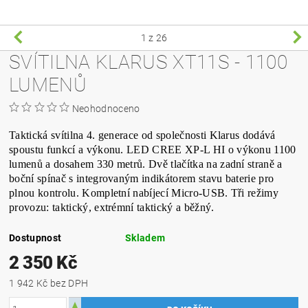
1
z 26
SVÍTILNA KLARUS XT11S - 1100
LUMENŮ
Neohodnoceno
Taktická svítilna 4. generace od společnosti Klarus dodává
spoustu funkcí a výkonu. LED CREE XP-L HI o výkonu 1100
lumenů a dosahem 330 metrů. Dvě tlačítka na zadní straně a
boční spínač s integrovaným indikátorem stavu baterie pro
plnou kontrolu. Kompletní nabíjecí Micro-USB. Tři režimy
provozu: taktický, extrémní taktický a běžný.
Dostupnost
Skladem
2 350 Kč
1 942 Kč bez DPH