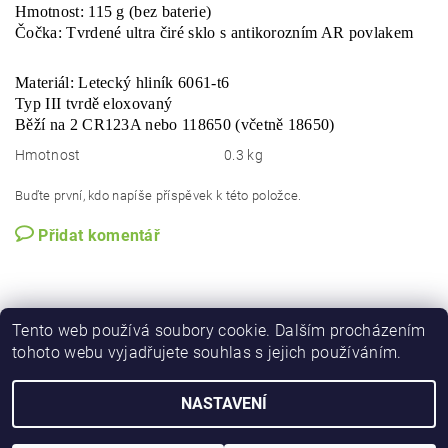
Hmotnost: 115 g (bez baterie)
Čočka: Tvrdené ultra čiré sklo s antikorozním AR povlakem
Materiál: Letecký hliník 6061-t6
Typ III tvrdě eloxovaný
Běží na 2 CR123A nebo 118650 (včetně 18650)
Hmotnost
0.3 kg
Buďte první, kdo napíše příspěvek k této položce.
Přidat komentář
Tento web používá soubory cookie. Dalším procházením
tohoto webu vyjadřujete souhlas s jejich používáním.
NASTAVENÍ
Upravit nastavení cookies
2026 © iforester.cz, všechna práva vyhrazena