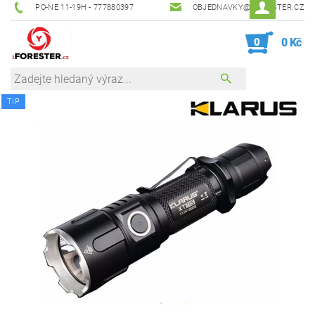
PO-NE 11-19H - 777880397
OBJEDNAVKY@IFORESTER.CZ
0
0 Kč
TIP