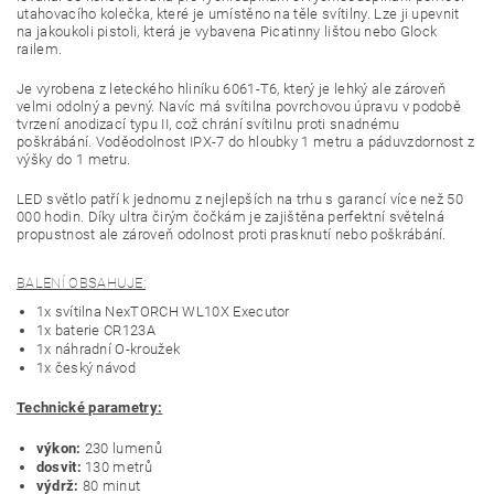
utahovacího kolečka, které je umístěno na těle svítilny. Lze ji upevnit
na jakoukoli pistoli, která je vybavena Picatinny lištou nebo Glock
railem.
Je vyrobena z leteckého hliníku 6061-T6, který je lehký ale zároveň
velmi odolný a pevný. Navíc má svítilna povrchovou úpravu v podobě
tvrzení anodizací typu II, což chrání svítilnu proti snadnému
poškrábání. Voděodolnost IPX-7 do hloubky 1 metru a páduvzdornost z
výšky do 1 metru.
LED světlo patří k jednomu z nejlepších na trhu s garancí více než 50
000 hodin. Díky ultra čirým čočkám je zajištěna perfektní světelná
propustnost ale zároveň odolnost proti prasknutí nebo poškrábání.
BALENÍ OBSAHUJE:
1x svítilna NexTORCH WL10X Executor
1x baterie CR123A
1x náhradní O-kroužek
1x český návod
Technické parametry:
výkon:
230 lumenů
dosvit:
130 metrů
výdrž:
80 minut