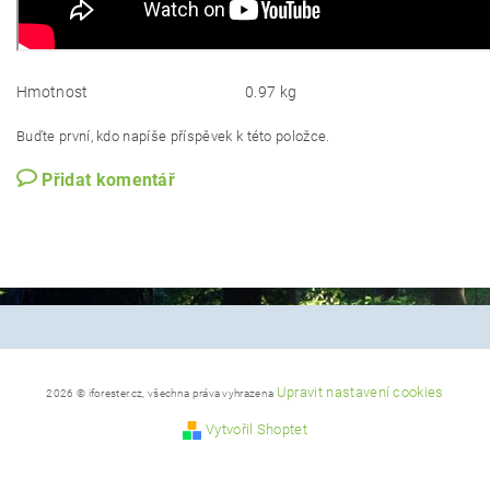
Hmotnost
0.97 kg
Buďte první, kdo napíše příspěvek k této položce.
Přidat komentář
Upravit nastavení cookies
2026 © iforester.cz, všechna práva vyhrazena
Vytvořil Shoptet