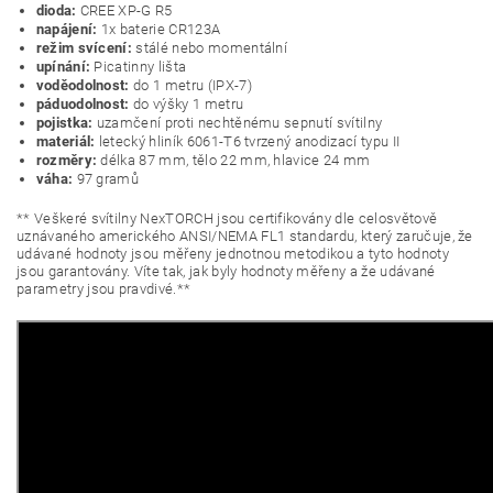
dioda:
CREE XP-G R5
napájení:
1x baterie CR123A
režim svícení:
stálé nebo momentální
upínání:
Picatinny lišta
voděodolnost:
do 1 metru (IPX-7)
páduodolnost:
do výšky 1 metru
pojistka:
uzamčení proti nechtěnému sepnutí svítilny
materiál:
letecký hliník 6061-T6 tvrzený anodizací typu II
rozměry:
délka 87 mm, tělo 22 mm, hlavice 24 mm
váha:
97 gramů
** Veškeré svítilny NexTORCH jsou certifikovány dle celosvětově
uznávaného amerického ANSI/NEMA FL1 standardu, který zaručuje, že
udávané hodnoty jsou měřeny jednotnou metodikou a tyto hodnoty
jsou garantovány. Víte tak, jak byly hodnoty měřeny a že udávané
parametry jsou pravdivé.**