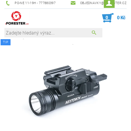
PO-NE 11-19H - 777880397
OBJEDNAVKY@IFORESTER.CZ
0
0 Kč
TIP