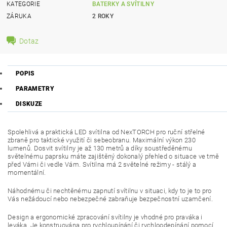
KATEGORIE
BATERKY A SVÍTILNY
ZÁRUKA
2 ROKY
Dotaz
POPIS
PARAMETRY
DISKUZE
Spolehlivá a praktická LED svítilna od NexTORCH pro ruční střelné
zbraně pro taktické využití či sebeobranu. Maximální výkon 230
lumenů. Dosvit svítilny je až 130 metrů a díky soustředěnému
světelnému paprsku máte zajištěný dokonalý přehled o situace ve tmě
před Vámi či vedle Vám. Svítilna má 2 světelné režimy - stálý a
momentální.
Náhodnému či nechtěnému zapnutí svítilnu v situaci, kdy to je to pro
Vás nežádoucí nebo nebezpečné zabraňuje bezpečnostní uzamčení.
Design a ergonomické zpracování svítilny je vhodné pro praváka i
leváka. Je konstruována pro rychloupínání či rychloodepínání pomocí