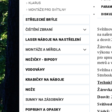
KLARUS
PARAM
MONTÁŽE PRO SVÍTILNY
DISKU
STŘELECKÉ BRÝLE
Svítilno
ČIŠTĚNÍ ZBRANÍ
na našem
a dosvit
LASER NÁBOJE NA NASTŘELENÍ
Žárovka 
MONTÁŽE A MÍŘIDLA
výkonu v
pro upnu
NOŽIČKY - BIPODY
metrů a 
VODOVÁHY
Svítilna
Strobos
KRABIČKY NA NÁBOJE
Technic
Žárovka
NOŽE
Dosvit:
2
SUMKY NA ZÁSOBNÍKY
Svítivos
POPRUHY A OPASKY
Výdrž: