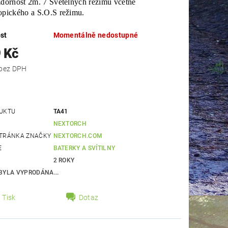
zdornost 2m. 7 Světelných režimů včetně
opického a S.O.S režimu.
st
Momentálně nedostupné
 Kč
1 966 Kč bez DPH
UKTU
TA41
NEXTORCH
TRÁNKA ZNAČKY
NEXTORCH.COM
E
BATERKY A SVÍTILNY
2 ROKY
BYLA VYPRODÁNA...
Tisk
Dotaz