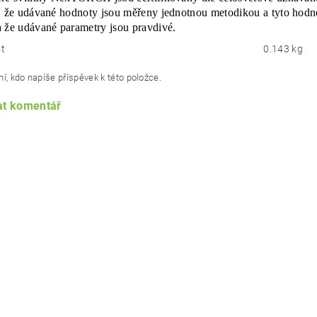
, že udávané hodnoty jsou měřeny jednotnou metodikou a tyto hodno
 že udávané parametry jsou pravdivé.
t
0.143 kg
í, kdo napíše příspěvek k této položce.
at komentář