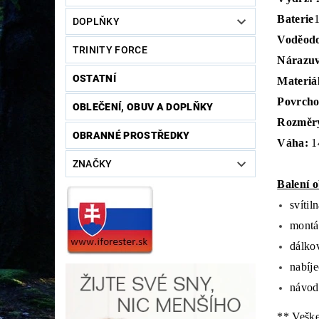
Baterie
1
DOPLŇKY
Voděodo
TRINITY FORCE
Nárazuv
OSTATNÍ
Materiál
Povrcho
OBLEČENÍ, OBUV A DOPLŇKY
Rozměr
OBRANNÉ PROSTŘEDKY
Váha:
1
ZNAČKY
Balení 
svíti
montá
dálko
nabíj
návod
** Veške