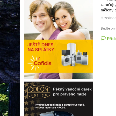
zaručuje
měřeny a
Hmotnos
Buďte prvn
Přid