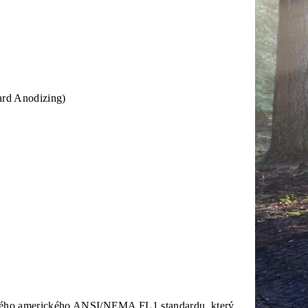
ard Anodizing)
aného amerického ANSI/NEMA FL1 standardu, který