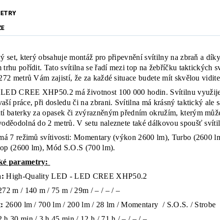
ETRY
ZE
vý set, který obsahuje montáž pro připevnění svítilny na zbraň a díky
 trhu pořídit. Tato svítilna se řadí mezi top na žebříčku taktických 
 272 metrů Vám zajistí, že za každé situace budete mít skvělou vidite
LED CREE XHP50.2 má životnost 100 000 hodin. Svítilnu využijete 
aší práce, při dosledu či na zbrani. Svítilna má krásný taktický al
tí baterky za opasek či zvýrazněným předním okružím, kterým můžet
voděodolná do 2 metrů. V setu naleznete také dálkovou spoušť svíti
 má 7 režimů svítivosti: Momentary (výkon 2600 lm), Turbo (2600 l
kop (2600 lm), Mód S.O.S (700 lm).
ké parametry:
:
High-Quality LED - LED CREE XHP50.2
72 m / 140 m / 75 m / 29m / – / – / –
t:
2600 lm / 700 lm / 200 lm / 28 lm / Momentary / S.O.S. / Strobe
2 h 30 min / 3 h 45 min / 12 h / 71 h / – / – / –