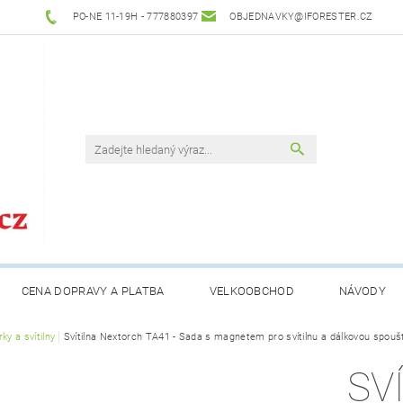
PO-NE 11-19H - 777880397
OBJEDNAVKY@IFORESTER.CZ
CENA DOPRAVY A PLATBA
VELKOOBCHOD
NÁVODY
ky a svítilny
Svítilna Nextorch TA41 - Sada s magnetem pro svítilnu a dálkovou spouš
SV