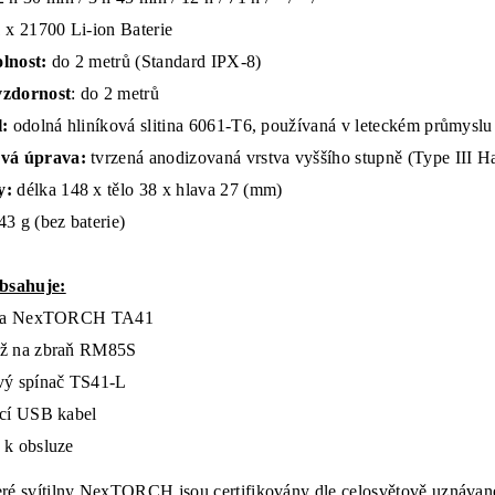
 x 21700 Li-ion Baterie
lnost:
do 2 metrů (Standard IPX-8)
zdornost
: do 2 metrů
:
odolná hliníková slitina 6061-T6, používaná v leteckém průmyslu
vá úprava:
tvrzená anodizovaná vrstva vyššího stupně (Type III H
y:
délka 148 x tělo 38 x hlava 27 (mm)
43 g (bez baterie)
obsahuje:
lna NexTORCH TA41
ž na zbraň RM85S
vý spínač TS41-L
ecí USB kabel
 k obsluze
ré svítilny NexTORCH jsou certifikovány dle celosvětově uznáv