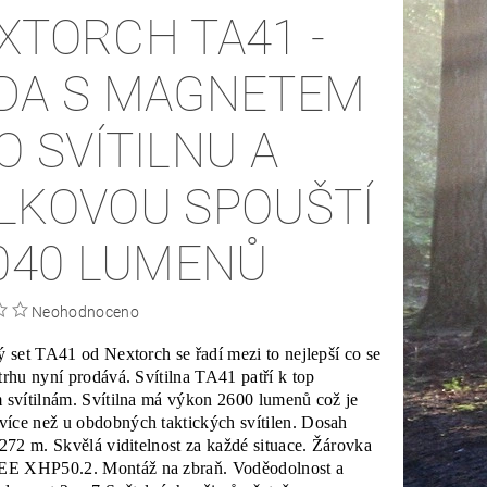
XTORCH TA41 -
DA S MAGNETEM
O SVÍTILNU A
LKOVOU SPOUŠTÍ
1040 LUMENŮ
Neohodnoceno
ý set TA41 od Nextorch se řadí mezi to nejlepší co se
trhu nyní prodává. Svítilna TA41 patří k top
 svítilnám. Svítilna má výkon 2600 lumenů což je
íce než u obdobných taktických svítilen. Dosah
 272 m. Skvělá viditelnost za každé situace. Žárovka
 XHP50.2. Montáž na zbraň. Voděodolnost a