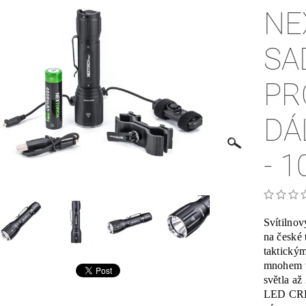
NE
SA
PR
DÁ
- 
Svítilnov
na české 
taktickým
mnohem v
světla až
LED CREE