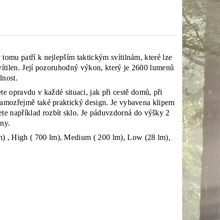
 tomu patří k nejlepším taktickým svítilnám, které lze
svítilen. Její pozoruhodný výkon, který je 2600 lumenů
lnost.
opravdu v každé situaci, jak při cestě domů, při
e samozřejmě také praktický design. Je vybavena klipem
e například rozbít sklo. Je páduvzdorná do výšky 2
lny.
m) , High ( 700 lm), Medium ( 200 lm), Low (28 lm),