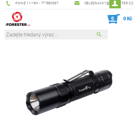
PO-NE 11-19H - 777880397
OBJEDNAVKY@IFORESTER.CZ
0
0 Kč