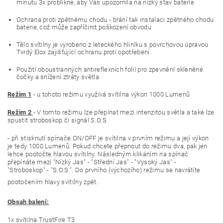
minutu 3x problikne, aby Vás upozornila na nízký stav baterie
Ochrana proti zpětnému chodu - brání tak instalaci zpětného chodu
baterie, což může zapříčinit poškození obvodu
Tělo svítilny je vyrobeno z leteckého hliníku s povrchovou úpravou
Tvrdý Elox zajišťující ochranu proti opotřebení.
Použití oboustranných antireflexních folií pro zpevnění skleněné
čočky a snížení ztráty světla
Režim 1
- u tohoto režimu využívá svítilna výkon 1000 Lumenů
Režim 2
-
V tomto režimu lze přepínat mezi intenzitou světla a také lze
spustit stroboskop či signál S.O.S
- při stisknutí spínače ON/OFF je svítilna v prvním režimu a její výkon
je tedy 1000 Lumenů. Pokud chcete přepnout do režimu dva, pak jen
lehce pootočte hlavou svítilny. Následným klikáním na spínač
přepínáte mezi "Nízký Jas" - "Střední Jas" - "Vysoký Jas" -
"Stroboskop" - "S.O.S.". Do prvního (výchozího) režimu se navrátíte
pootočením hlavy svítilny zpět.
Obsah balení:
1x svítilna TrustFire T3