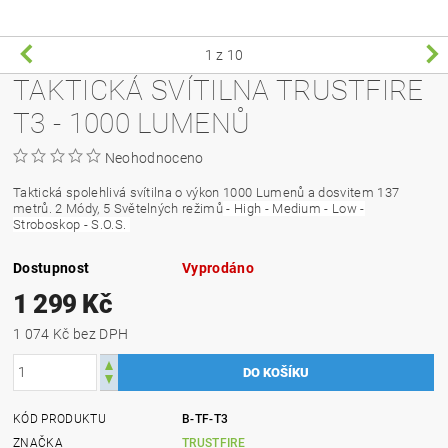
1
z 10
TAKTICKÁ SVÍTILNA TRUSTFIRE
T3 - 1000 LUMENŮ
Neohodnoceno
Taktická spolehlivá svítilna o výkon 1000 Lumenů a dosvitem 137
metrů. 2 Módy, 5 Světelných režimů
- High - Medium - Low -
Stroboskop - S.O.S.
Dostupnost
Vyprodáno
1 299 Kč
1 074 Kč bez DPH
KÓD PRODUKTU
B-TF-T3
ZNAČKA
TRUSTFIRE