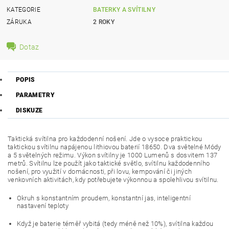
KATEGORIE
BATERKY A SVÍTILNY
ZÁRUKA
2 ROKY
Dotaz
POPIS
PARAMETRY
DISKUZE
Taktická svítilna pro každodenní nošení. Jde o vysoce praktickou
taktickou svítilnu napájenou lithiovou baterií 18650. Dva světelné Módy
a 5 světelných režimu. Výkon svítilny je 1000 Lumenů s dosvitem 137
metrů. Svítilnu lze použít jako taktické světlo, svítilnu každodenního
nošení, pro využití v domácnosti, při lovu, kempování či jiných
venkovních aktivitách, kdy potřebujete výkonnou a spolehlivou svítilnu.
Okruh s konstantním proudem, konstantní jas, inteligentní
nastavení teploty
Když je baterie téměř vybitá (tedy méně než 10%), svítilna každou