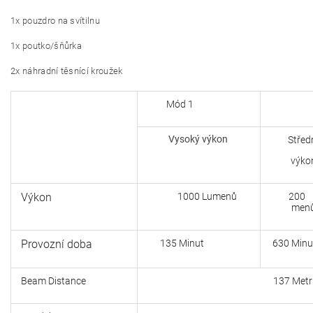
1x pouzdro na svítilnu
1x poutko/šňůrka
2x náhradní těsnící kroužek
Mód 1
M
Vysoký výkon
Střed
výko
Výkon
1000 Lumenů
200
men
Provozní doba
135 Minut
630 Minu
Beam Distance
137 Metr