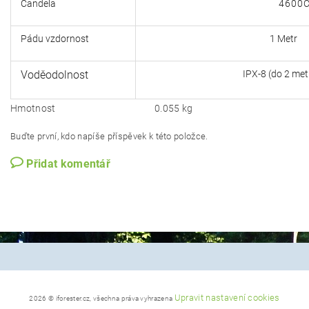
Candela
4600C
Pádu vzdornost
1 Metr
Voděodolnost
IPX-8 (do 2 metrů, 30
Hmotnost
0.055 kg
Buďte první, kdo napíše příspěvek k této položce.
Přidat komentář
Upravit nastavení cookies
2026 © iforester.cz, všechna práva vyhrazena