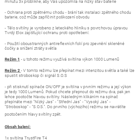
minutu 3x problikne, aby Vás upozornila na nízký stav baterie
- Ochrana proti zpětnému chodu - brání tak instalaci zpětného chodu
baterie, což může zapříčinit poškození obvodu
- Tělo svítilny je vyrobeno z leteckého hliníku s povrchovou úpravou
Tvrdý Elox zajišťující ochranu proti opotřebení.
- Použití oboustranných antireflexních folií pro zpevnění skleněné
čočky a snížení ztráty světla
Režim 1
- u tohoto režimu využívá svítilna výkon 1000 Lumenů
Režim 2
-
V tomto režimu lze přepínat mezi intenzitou světla a také lze
spustit stroboskop či signál S.O.S
- při stisknutí spínače ON/OFF je svítilna v prvním režimu a její výkon
je tedy 1000 Lumenů. Pokud chcete přepnout do režimu dva, pak jen
lehce pootočte hlavou svítilny. Následným klikáním na spínač
přepínáte mezi "Nízký Jas" - "Střední Jas" - "Vysoký Jas" -
"Stroboskop" - "S.O.S.". Do prvního (výchozího) režimu se navrátíte
pootočením hlavy svítilny zpět.
Obsah balení:
1x svítilna TrustFire T4