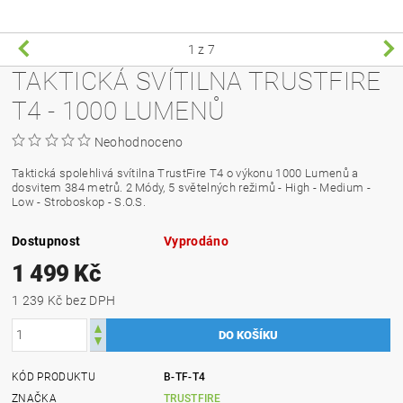
1
z 7
TAKTICKÁ SVÍTILNA TRUSTFIRE
T4 - 1000 LUMENŮ
Neohodnoceno
Taktická spolehlivá svítilna TrustFire T4 o výkonu 1000 Lumenů a
dosvitem 384 metrů. 2 Módy, 5 světelných režimů - High - Medium -
Low - Stroboskop - S.O.S.
Dostupnost
Vyprodáno
1 499 Kč
1 239 Kč bez DPH
KÓD PRODUKTU
B-TF-T4
ZNAČKA
TRUSTFIRE