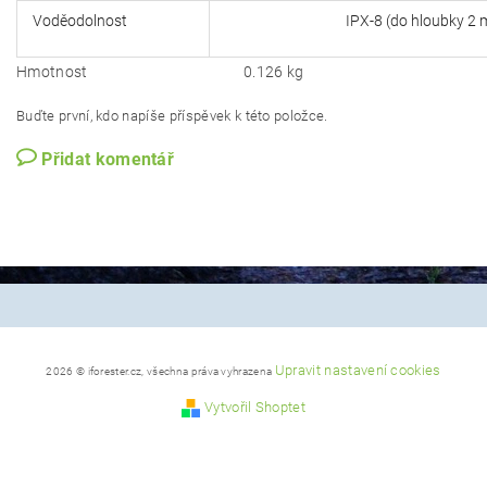
Voděodolnost
IPX-8 (do hloubky 2 metrů
Hmotnost
0.126 kg
Buďte první, kdo napíše příspěvek k této položce.
Přidat komentář
Upravit nastavení cookies
2026 © iforester.cz, všechna práva vyhrazena
Vytvořil Shoptet