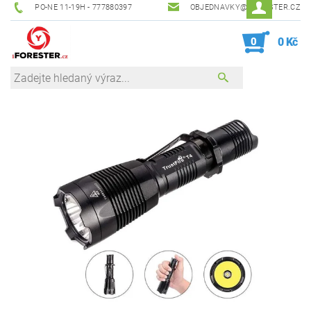
PO-NE 11-19H - 777880397
OBJEDNAVKY@IFORESTER.CZ
0
0 Kč