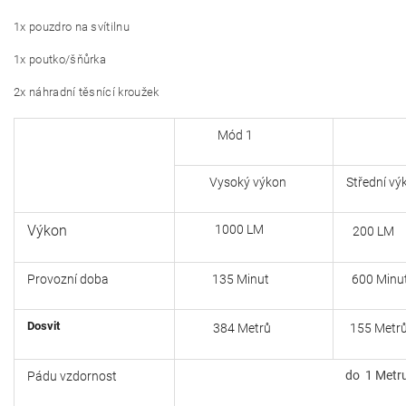
1x pouzdro na svítilnu
1x poutko/šňůrka
2x náhradní těsnící kroužek
Mód 1
M
Vysoký výkon
Střední vý
Výkon
1000 LM
200 LM
Provozní doba
135 Minut
600 Minu
Dosvit
384 Metrů
155 Metr
do 1 Metr
Pádu vzdornost