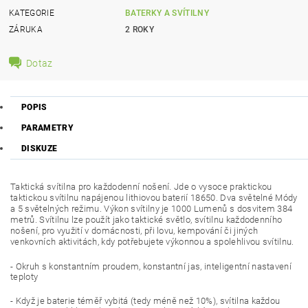
KATEGORIE
BATERKY A SVÍTILNY
ZÁRUKA
2 ROKY
Dotaz
POPIS
PARAMETRY
DISKUZE
Taktická svítilna pro každodenní nošení. Jde o vysoce praktickou
taktickou svítilnu napájenou lithiovou baterií 18650. Dva světelné Módy
a 5 světelných režimu. Výkon svítilny je 1000 Lumenů s dosvitem 384
metrů. Svítilnu lze použít jako taktické světlo, svítilnu každodenního
nošení, pro využití v domácnosti, při lovu, kempování či jiných
venkovních aktivitách, kdy potřebujete výkonnou a spolehlivou svítilnu.
- Okruh s konstantním proudem, konstantní jas, inteligentní nastavení
teploty
- Když je baterie téměř vybitá (tedy méně než 10%), svítilna každou