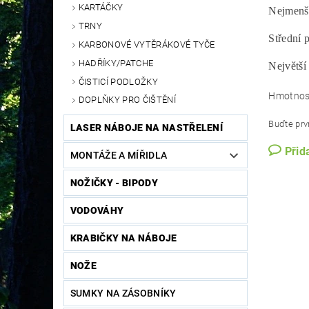
KARTÁČKY
Nejmenší
TRNY
Střední 
KARBONOVÉ VYTĚRÁKOVÉ TYČE
HADŘÍKY/PATCHE
Největší
ČISTICÍ PODLOŽKY
Hmotnos
DOPLŇKY PRO ČIŠTĚNÍ
Buďte prvn
LASER NÁBOJE NA NASTŘELENÍ
Přid
MONTÁŽE A MÍŘIDLA
NOŽIČKY - BIPODY
VODOVÁHY
KRABIČKY NA NÁBOJE
NOŽE
SUMKY NA ZÁSOBNÍKY