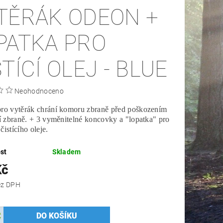
TĚRÁK ODEON +
PATKA PRO
ČISTÍCÍ OLEJ - BLUE
Neohodnoceno
pro vytěrák chrání komoru zbraně před poškozením
ní zbraně. + 3 vyměnitelné koncovky a "lopatka" pro
čistícího oleje.
st
Skladem
Kč
 Kč bez DPH