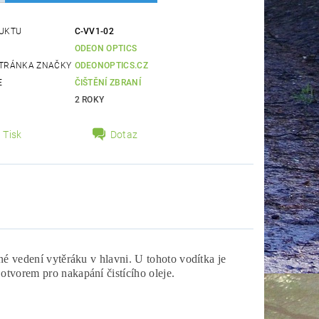
UKTU
C-VV1-02
ODEON OPTICS
TRÁNKA ZNAČKY
ODEONOPTICS.CZ
E
ČIŠTĚNÍ ZBRANÍ
2 ROKY
Tisk
Dotaz
vné vedení vytěráku v hlavni. U tohoto vodítka je
otvorem pro nakapání čistícího oleje.