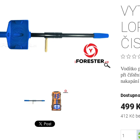
VY
LO
Vodítko 
při čiště
nakapání 
Dostupno
499 
412