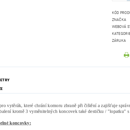
KÓD PROD
ZNAČKA
WEBOVÁ S
KATEGORI
ZÁRUKA
ETRY
ZE
pro vytěrák, které chrání komoru zbraně při čištění a zajišťuje sprá
 balení kromě 3 vyměnitelných koncovek také destičku / "lopatku" s 
elné koncovky: