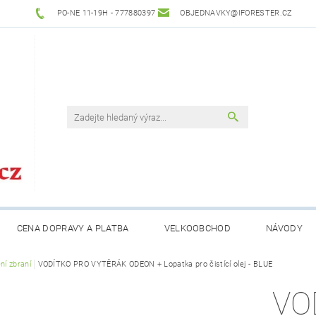
PO-NE 11-19H - 777880397
OBJEDNAVKY@IFORESTER.CZ
CENA DOPRAVY A PLATBA
VELKOOBCHOD
NÁVODY
ní zbraní
VODÍTKO PRO VYTĚRÁK ODEON + Lopatka pro čistící olej - BLUE
VO