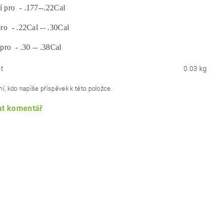
 pro - .177--.22Cal
pro - .22Cal -- .30Cal
 pro - .30 -- .38Cal
t
0.03 kg
í, kdo napíše příspěvek k této položce.
at komentář