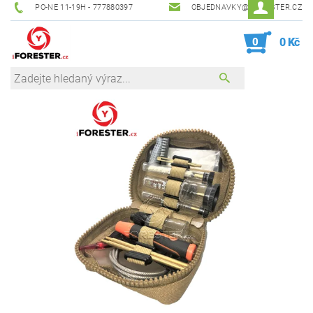
PO-NE 11-19H - 777880397
OBJEDNAVKY@IFORESTER.CZ
0
0 Kč