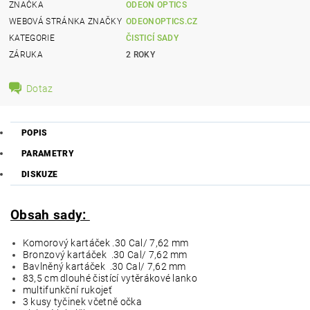
ZNAČKA
ODEON OPTICS
WEBOVÁ STRÁNKA ZNAČKY
ODEONOPTICS.CZ
KATEGORIE
ČISTICÍ SADY
ZÁRUKA
2 ROKY
Dotaz
POPIS
PARAMETRY
DISKUZE
Obsah sady:
Komorový kartáček .30 Cal/ 7,62 mm
Bronzový kartáček .30 Cal/ 7,62 mm
Bavlněný kartáček .30 Cal/ 7,62 mm
83,5 cm dlouhé čistící vytěrákové lanko
multifunkční rukojeť
3 kusy tyčinek včetně očka