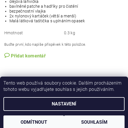
olejová lahvička
bavlněné patche a hadříky pro čistění
bezpečnostní vlajka
2x nylonový kartáček (větší a menší)
Malá látková taštička s upínáním opasek
Hmotnost
0.3 kg
Buďte první, kdo napíše příspěvek k této položce.
Přidat komentář
Tento web používá soubory cookie. Dalším procházením
tohoto webu vyjadřujete souhlas s jejich používáním.
NASTAVENÍ
Upravit nastavení cookies
2026 © iforester.cz, všechna práva vyhrazena
Vytvořil Shoptet
ODMÍTNOUT
SOUHLASÍM