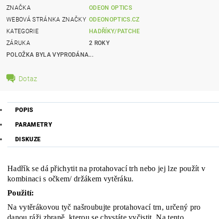
ZNAČKA
ODEON OPTICS
WEBOVÁ STRÁNKA ZNAČKY
ODEONOPTICS.CZ
KATEGORIE
HADŘÍKY/PATCHE
ZÁRUKA
2 ROKY
POLOŽKA BYLA VYPRODÁNA...
Dotaz
POPIS
PARAMETRY
DISKUZE
Hadřík se dá přichytit na protahovací trh nebo jej lze použít v
kombinaci s očkem/ držákem vytěráku.
Použití:
Na vytěrákovou tyč našroubujte protahovací trn, určený pro
danou ráži zbraně, kterou se chystáte vyčistit. Na tento