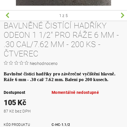
1
z 5
BAVLNĚNÉ ČISTÍCÍ HADŘÍKY
ODEON 1 1/2" PRO RÁŽE 6 MM -
.30 CAL/7.62 MM - 200 KS -
ČTVEREC
Neohodnoceno
Bavlněné čistící hadříky pro závěrečné vyčištění hlavně.
Ráže 6 mm - .30 cal/ 7.62 mm. Balení po 200 kusech.
Dostupnost
Momentálně nedostupné
105 Kč
87 Kč bez DPH
KÓD PRODUKTU
C-HC-1.1/2