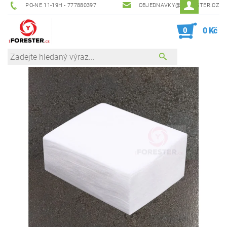
PO-NE 11-19H - 777880397
OBJEDNAVKY@IFORESTER.CZ
0
0 Kč