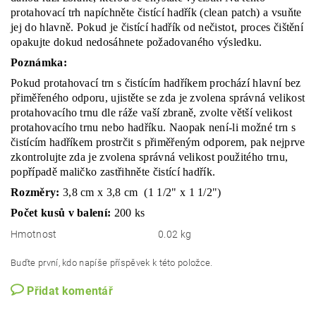
protahovací trh napíchněte čistící hadřík (clean patch) a vsuňte
jej do hlavně. Pokud je čistící hadřík od nečistot, proces čištění
opakujte dokud nedosáhnete požadovaného výsledku.
Poznámka:
Pokud protahovací trn s čistícím hadříkem prochází hlavní bez
přiměřeného odporu, ujistěte se zda je zvolena správná velikost
protahovacího trnu dle ráže vaší zbraně, zvolte větší velikost
protahovacího trnu nebo hadříku. Naopak není-li možné trn s
čistícím hadříkem prostrčit s přiměřeným odporem, pak nejprve
zkontrolujte zda je zvolena správná velikost použitého trnu,
popřípadě maličko zastřihněte čistící hadřík.
Rozměry:
3,8 cm x 3,8 cm (1 1/2" x 1 1/2")
Počet kusů v balení:
200 ks
Hmotnost
0.02 kg
Buďte první, kdo napíše příspěvek k této položce.
Přidat komentář