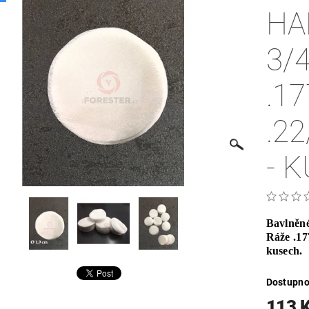
HA
3/
.17
.2
- 
Bavlněné
Ráže .177
kusech.
Dostupno
113 