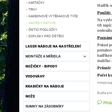
KARTÁČKY
Hadřík se
TRNY
Použití
KARBONOVÉ VYTĚRÁKOVÉ TYČE
Na vytěr
HADŘÍKY/PATCHE
trh napíc
ČISTICÍ PODLOŽKY
nedosáh
DOPLŇKY PRO ČIŠTĚNÍ
Poznám
Pokud pr
LASER NÁBOJE NA NASTŘELENÍ
protahov
hadříkem
MONTÁŽE A MÍŘIDLA
maličko z
NOŽIČKY - BIPODY
Průměr 
Počet ku
VODOVÁHY
Hmotnos
KRABIČKY NA NÁBOJE
Buďte prvn
NOŽE
Přid
SUMKY NA ZÁSOBNÍKY