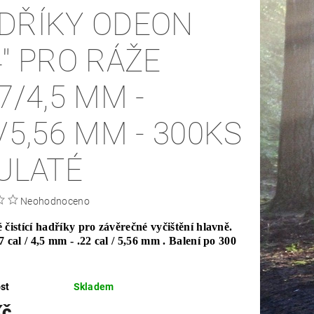
DŘÍKY ODEON
4" PRO RÁŽE
7/4,5 MM -
2/5,56 MM - 300KS
KULATÉ
Neohodnoceno
 čistící hadříky pro závěrečné vyčištění hlavně.
 cal / 4,5 mm - .22 cal / 5,56 mm . Balení po 300
st
Skladem
Kč