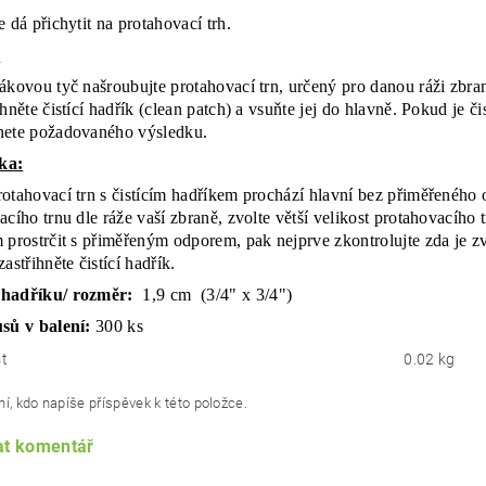
 dá přichytit na protahovací trh.
:
ákovou tyč našroubujte protahovací trn, určený pro danou ráži zbraně
hněte čistící hadřík (clean patch) a vsuňte jej do hlavně. Pokud je či
nete požadovaného výsledku.
ka:
otahovací trn s čistícím hadříkem prochází hlavní bez přiměřeného od
acího trnu dle ráže vaší zbraně, zvolte větší velikost protahovacího
 prostrčit s přiměřeným odporem, pak nejprve zkontrolujte zda je zv
astřihněte čistící hadřík.
hadříku/ rozměr:
1,9 cm (3/4" x 3/4")
sů v balení:
300 ks
t
0.02 kg
í, kdo napíše příspěvek k této položce.
at komentář