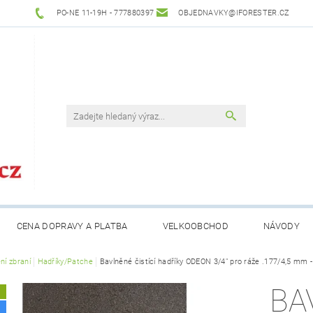
PO-NE 11-19H - 777880397
OBJEDNAVKY@IFORESTER.CZ
CENA DOPRAVY A PLATBA
VELKOOBCHOD
NÁVODY
ní zbraní
Hadříky/Patche
Bavlněné čistící hadříky ODEON 3/4" pro ráže .177/4,5 mm 
BA
A