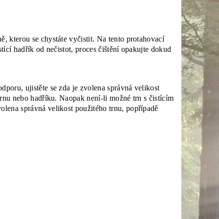
, kterou se chystáte vyčistit. Na tento protahovací
stící hadřík od nečistot, proces čištění opakujte dokud
poru, ujistěte se zda je zvolena správná velikost
 trnu nebo hadříku. Naopak není-li možné trn s čistícím
olena správná velikost použitého trnu, popřípadě