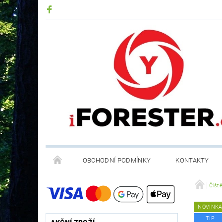
OBCHODNÍ PODMÍNKY
KONTAKTY
RECYKLACE ELEKTROODPADU A BATERIÍ
Čiště
NOVINK
TIP