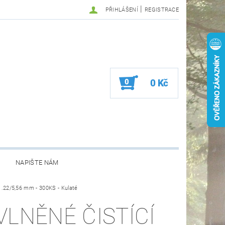
|
PŘIHLÁŠENÍ
REGISTRACE
0
0 Kč
NAPIŠTE NÁM
- .22/5,56 mm - 300KS - Kulaté
VLNĚNÉ ČISTÍCÍ