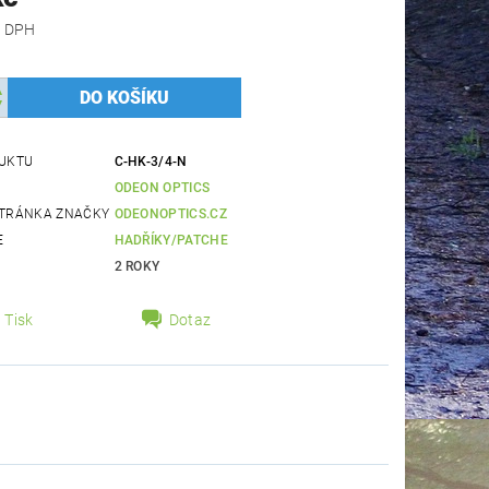
 bez DPH
UKTU
C-HK-3/4-N
ODEON OPTICS
TRÁNKA ZNAČKY
ODEONOPTICS.CZ
E
HADŘÍKY/PATCHE
2 ROKY
Tisk
Dotaz