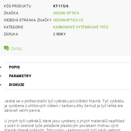
KÓD PRODUKTU
KT-115/6
ZNAČKA
ODEON OPTICS
WEBOVÁ STRÁNKA ZNAČKY
ODEONOPTICS.CZ
KATEGORIE
KARBONOVÉ VYTĚRÁKOVÉ TYČE
ZÁRUKA
2 ROKY
Dotaz
POPIS
PARAMETRY
DISKUZE
Jedná se o profesionální tyč vytěráku pro čištění hlavně. Tyč vytěráku
je vyrobena z uhlíkových vláken / karbonu díky čemuž je tyč lehká ale
zároveň velmi pevná.
U jiných tyčí vytěráků, které jsou vyrobeny z jiných materiálů například
z oceli či ocelové tyče potažené plastovým povlakem mohou vývrt
hlavně zbraně poškodit. Toto riziko u karbonových tyčí nikdy nehrozí.