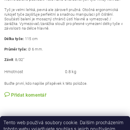
Tyč je velmi lehká, pevná ale zároveň pružná. Otočná ergonomická
rukojeť tyče zajišťuje perfektní a snadnou manipulaci při čištění.
Součástí balení je mosazný chránič ústí hlavně a vymezovač /
zarážka. Vymezovač/zarážka slouží pro přesné vymezení délky tyče v
závislosti na délce hlavně.
Délka tyče:
115 cm
Průměr tyče:
Ø 6 mm.
Závit
: 8/32"
Hmotnost
0.8 kg
Buďte první, kdo napíše příspěvek k této položce.
Přidat komentář
Tento web používá soubory cookie. Dalším procházením
tohoto webu vyjadřujete souhlas s jejich používáním.