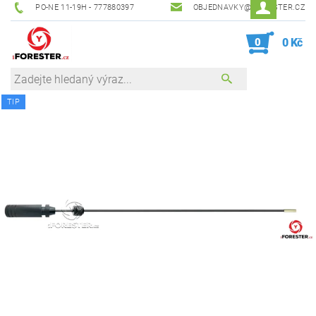
PO-NE 11-19H - 777880397
OBJEDNAVKY@IFORESTER.CZ
0
0 Kč
TIP