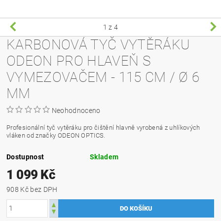
1
z 4
KARBONOVÁ TYČ VYTĚRÁKU
ODEON PRO HLAVEŇ S
VYMEZOVAČEM - 115 CM / Ø 6
MM
Neohodnoceno
Profesionální tyč vytěráku pro čištění hlavně vyrobená z uhlíkových
vláken od značky ODEON OPTICS.
Dostupnost
Skladem
1 099 Kč
908 Kč bez DPH