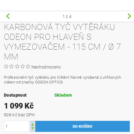
1
z 4
KARBONOVÁ TYČ VYTĚRÁKU
ODEON PRO HLAVEŇ S
VYMEZOVAČEM - 115 CM / Ø 7
MM
Neohodnoceno
Profesionální tyč vytěráku pro čištění hlavně vyrobená z uhlíkových
vláken od značky ODEON OPTICS.
Dostupnost
Skladem
1 099 Kč
908 Kč bez DPH