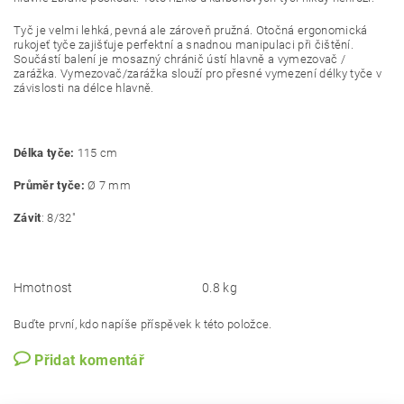
Tyč je velmi lehká, pevná ale zároveň pružná. Otočná ergonomická
rukojeť tyče zajišťuje perfektní a snadnou manipulaci při čištění.
Součástí balení je mosazný chránič ústí hlavně a vymezovač /
zarážka. Vymezovač/zarážka slouží pro přesné vymezení délky tyče v
závislosti na délce hlavně.
Délka tyče:
115 cm
Průměr tyče:
Ø 7 mm
Závit
: 8/32"
Hmotnost
0.8 kg
Buďte první, kdo napíše příspěvek k této položce.
Přidat komentář