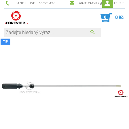
PO-NE 11-19H - 777880397
OBJEDNAVKY@IFORESTER.CZ
0
0 Kč
TIP