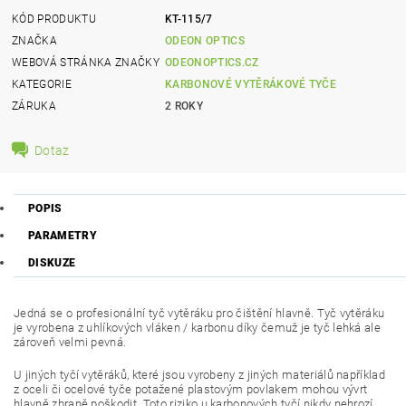
KÓD PRODUKTU
KT-115/7
ZNAČKA
ODEON OPTICS
WEBOVÁ STRÁNKA ZNAČKY
ODEONOPTICS.CZ
KATEGORIE
KARBONOVÉ VYTĚRÁKOVÉ TYČE
ZÁRUKA
2 ROKY
Dotaz
POPIS
PARAMETRY
DISKUZE
Jedná se o profesionální tyč vytěráku pro čištění hlavně. Tyč vytěráku
je vyrobena z uhlíkových vláken / karbonu díky čemuž je tyč lehká ale
zároveň velmi pevná.
U jiných tyčí vytěráků, které jsou vyrobeny z jiných materiálů například
z oceli či ocelové tyče potažené plastovým povlakem mohou vývrt
hlavně zbraně poškodit. Toto riziko u karbonových tyčí nikdy nehrozí.