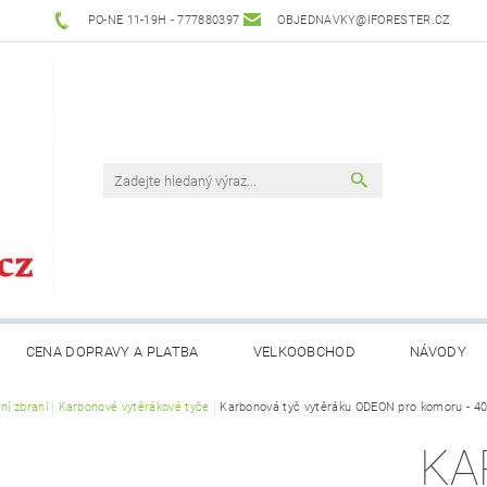
PO-NE 11-19H - 777880397
OBJEDNAVKY@IFORESTER.CZ
CENA DOPRAVY A PLATBA
VELKOOBCHOD
NÁVODY
ní zbraní
Karbonové vytěrákové tyče
Karbonová tyč vytěráku ODEON pro komoru - 4
KA