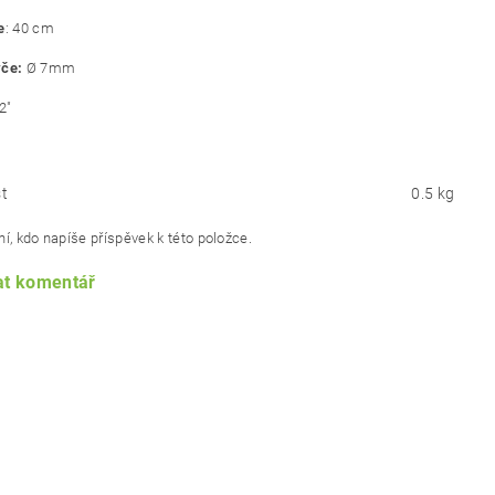
e
: 40 cm
yče:
Ø 7mm
2"
t
0.5 kg
í, kdo napíše příspěvek k této položce.
at komentář