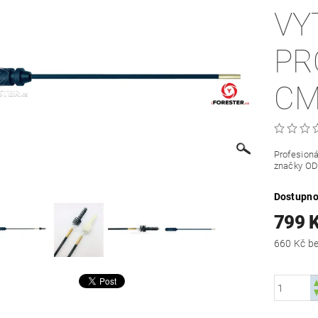
VY
PR
CM
Profesioná
značky O
Dostupno
799 
660