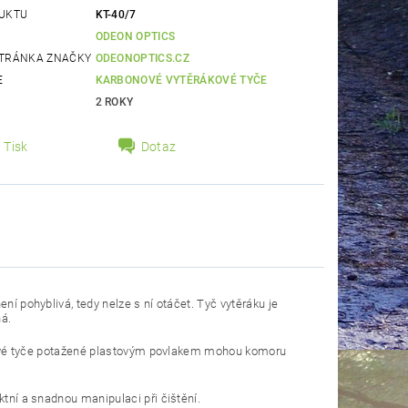
UKTU
KT-40/7
ODEON OPTICS
TRÁNKA ZNAČKY
ODEONOPTICS.CZ
E
KARBONOVÉ VYTĚRÁKOVÉ TYČE
2 ROKY
Tisk
Dotaz
ní pohyblivá, tedy nelze s ní otáčet. Tyč vytěráku je
ná.
ocelové tyče potažené plastovým povlakem mohou komoru
ktní a snadnou manipulaci při čištění.