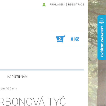
|
PŘIHLÁŠENÍ
REGISTRACE
0
0 Kč
NAPIŠTE NÁM
0 cm / Ø 7 mm
RBONOVÁ TYČ