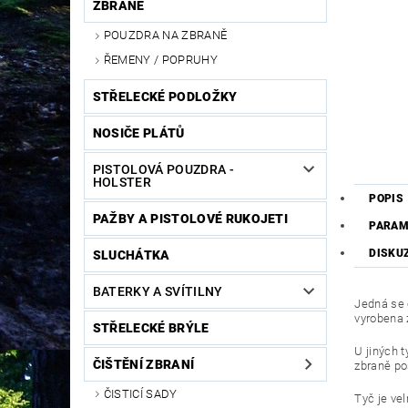
ZBRANĚ
POUZDRA NA ZBRANĚ
ŘEMENY / POPRUHY
STŘELECKÉ PODLOŽKY
NOSIČE PLÁTŮ
PISTOLOVÁ POUZDRA -
HOLSTER
POPIS
PAŽBY A PISTOLOVÉ RUKOJETI
PARAM
DISKU
SLUCHÁTKA
BATERKY A SVÍTILNY
Jedná se o
vyrobena 
STŘELECKÉ BRÝLE
U jiných 
ČIŠTĚNÍ ZBRANÍ
zbraně poš
ČISTICÍ SADY
Tyč je ve