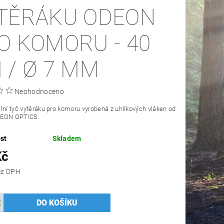
TĚRÁKU ODEON
O KOMORU - 40
 / Ø 7 MM
Neohodnoceno
lní tyč vytěráku pro komoru vyrobená z uhlíkových vláken od
DEON OPTICS.
st
Skladem
Kč
 Kč bez DPH