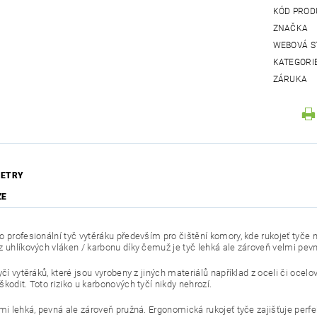
KÓD PROD
ZNAČKA
WEBOVÁ S
KATEGORI
ZÁRUKA
ETRY
ZE
 profesionální tyč vytěráku především pro čištění komory, kde rukojeť tyče ne
z uhlíkových vláken / karbonu díky čemuž je tyč lehká ale zároveň velmi pev
tyčí vytěráků, které jsou vyrobeny z jiných materiálů například z oceli či 
kodit. Toto riziko u karbonových tyčí nikdy nehrozí.
lmi lehká, pevná ale zároveň pružná. Ergonomická rukojeť tyče zajišťuje perfe