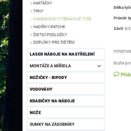
KARTÁČKY
Délka tyč
TRNY
Průměr t
KARBONOVÉ VYTĚRÁKOVÉ TYČE
HADŘÍKY/PATCHE
Závit
:
8/3
ČISTICÍ PODLOŽKY
DOPLŇKY PRO ČIŠTĚNÍ
Hmotnos
LASER NÁBOJE NA NASTŘELENÍ
Buďte prvn
MONTÁŽE A MÍŘIDLA
Přid
NOŽIČKY - BIPODY
VODOVÁHY
KRABIČKY NA NÁBOJE
NOŽE
SUMKY NA ZÁSOBNÍKY