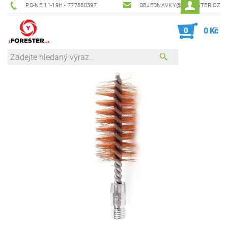
PO-NE 11-19H - 777880397
OBJEDNAVKY@IFORESTER.CZ
0
0 Kč