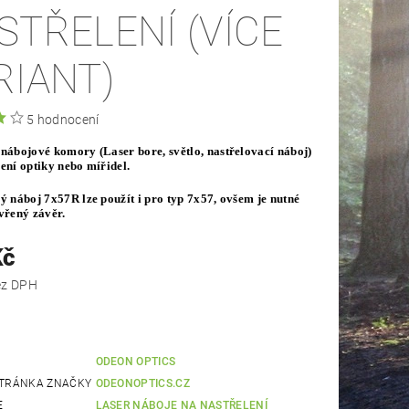
STŘELENÍ (VÍCE
RIANT)
5 hodnocení
nábojové komory (Laser bore, světlo, nastřelovací náboj)
ení optiky nebo mířidel.
 náboj 7x57R lze použít i pro typ 7x57, ovšem je nutné
vřený závěr.
Kč
 Kč bez DPH
ODEON OPTICS
TRÁNKA ZNAČKY
ODEONOPTICS.CZ
E
LASER NÁBOJE NA NASTŘELENÍ