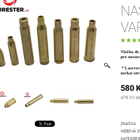
NA
VA
Vložka do 
pro nastav
* Laserový
nechat ote
580 
479
ZNAČKA
WEBOVÁ S
KATEGORI