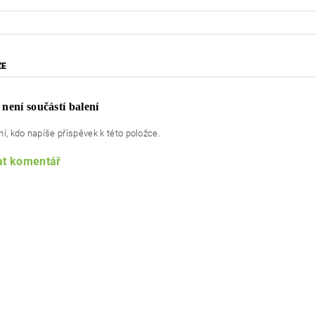
ZE
 není součástí balení
í, kdo napíše příspěvek k této položce.
at komentář