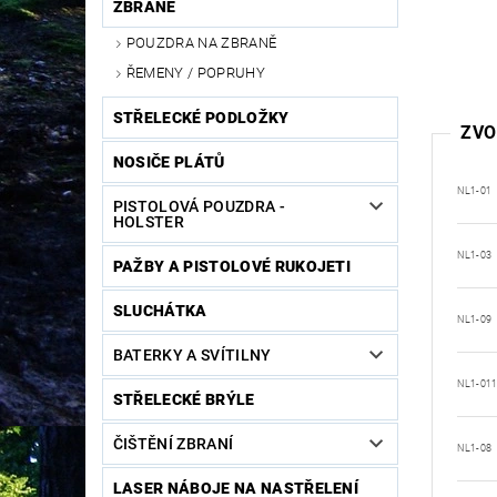
ZBRANĚ
POUZDRA NA ZBRANĚ
ŘEMENY / POPRUHY
STŘELECKÉ PODLOŽKY
ZVO
NOSIČE PLÁTŮ
NL1-01
PISTOLOVÁ POUZDRA -
HOLSTER
NL1-03
PAŽBY A PISTOLOVÉ RUKOJETI
SLUCHÁTKA
NL1-09
BATERKY A SVÍTILNY
NL1-01
STŘELECKÉ BRÝLE
ČIŠTĚNÍ ZBRANÍ
NL1-08
LASER NÁBOJE NA NASTŘELENÍ