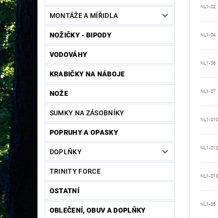
NL1-02
MONTÁŽE A MÍŘIDLA
NOŽIČKY - BIPODY
NL1-04
VODOVÁHY
NL1-06
KRABIČKY NA NÁBOJE
NL1-07
NOŽE
SUMKY NA ZÁSOBNÍKY
NL1-01
POPRUHY A OPASKY
NL1-01
DOPLŇKY
TRINITY FORCE
NL1-01
OSTATNÍ
NL1-05
OBLEČENÍ, OBUV A DOPLŇKY