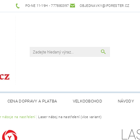
PO-NE 11-19H - 777880397
OBJEDNAVKY@IFORESTER.CZ
CENA DOPRAVY A PLATBA
VELKOOBCHOD
NÁVODY
r náboje na nastřelení
Laser náboj na nastřelení (více variant)
LA