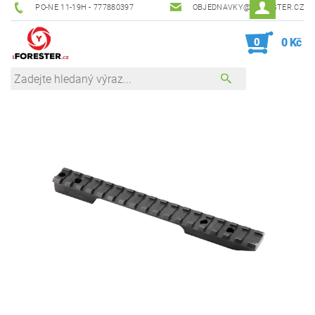
PO-NE 11-19H - 777880397
OBJEDNAVKY@IFORESTER.CZ
0
0 Kč