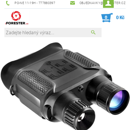
PO-NE 11-19H - 777880397
OBJEDNAVKY@IFORESTER.CZ
0
0 Kč