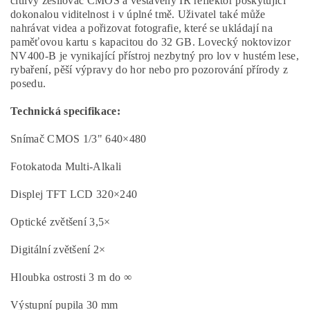
citlivý zesilovač CMOS a vestavěný IR reflektor poskytující
dokonalou viditelnost i v úplné tmě. Uživatel také může
nahrávat videa a pořizovat fotografie, které se ukládají na
paměťovou kartu s kapacitou do 32 GB. Lovecký noktovizor
NV400-B je vynikající přístroj nezbytný pro lov v hustém lese,
rybaření, pěší výpravy do hor nebo pro pozorování přírody z
posedu.
Technická specifikace:
Snímač CMOS 1/3" 640×480
Fotokatoda Multi-Alkali
Displej TFT LCD 320×240
Optické zvětšení 3,5×
Digitální zvětšení 2×
Hloubka ostrosti 3 m do ∞
Výstupní pupila 30 mm