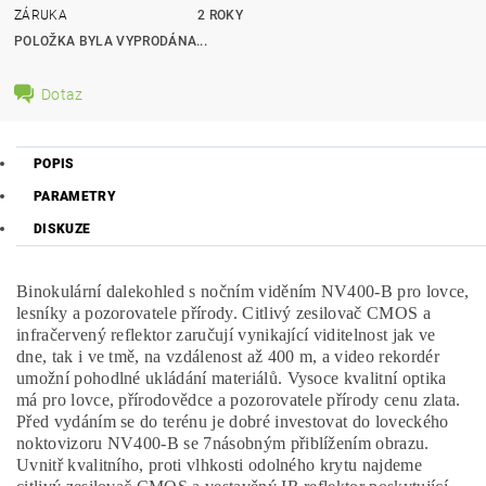
ZÁRUKA
2 ROKY
POLOŽKA BYLA VYPRODÁNA...
Dotaz
POPIS
PARAMETRY
DISKUZE
Binokulární dalekohled s nočním viděním NV400-B pro lovce,
lesníky a pozorovatele přírody. Citlivý zesilovač CMOS a
infračervený reflektor zaručují vynikající viditelnost jak ve
dne, tak i ve tmě, na vzdálenost až 400 m, a video rekordér
umožní pohodlné ukládání materiálů. Vysoce kvalitní optika
má pro lovce, přírodovědce a pozorovatele přírody cenu zlata.
Před vydáním se do terénu je dobré investovat do loveckého
noktovizoru NV400-B se 7násobným přiblížením obrazu.
Uvnitř kvalitního, proti vlhkosti odolného krytu najdeme