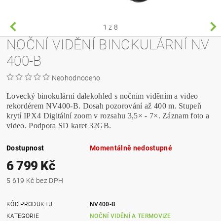
1
z 8
NOČNÍ VIDĚNÍ BINOKULÁRNÍ NV
400-B
Neohodnoceno
Lovecký binokulární dalekohled s nočním viděním a video
rekordérem NV400-B. Dosah pozorování až 400 m. Stupeň
krytí IPX4 Digitální zoom v rozsahu 3,5× - 7×. Záznam foto a
video. Podpora SD karet 32GB.
Dostupnost
Momentálně nedostupné
6 799 Kč
5 619 Kč bez DPH
KÓD PRODUKTU
NV400-B
KATEGORIE
NOČNÍ VIDĚNÍ A TERMOVIZE