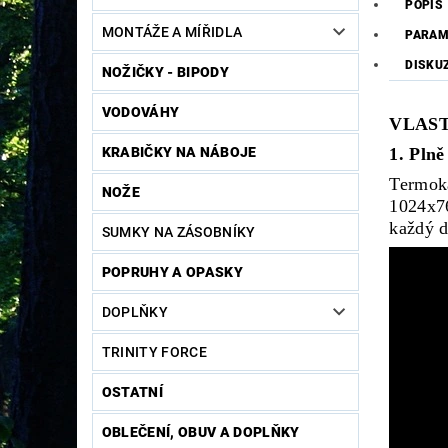
POPIS
MONTÁŽE A MÍŘIDLA
PARAM
DISKU
NOŽIČKY - BIPODY
VODOVÁHY
VLAS
KRABIČKY NA NÁBOJE
1. Pln
Termok
NOŽE
1024x76
každý d
SUMKY NA ZÁSOBNÍKY
POPRUHY A OPASKY
DOPLŇKY
TRINITY FORCE
OSTATNÍ
OBLEČENÍ, OBUV A DOPLŇKY