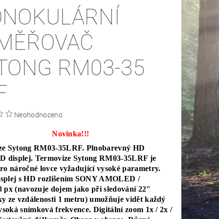
NOKULÁRNÍ
MĚŘOVAČ
TONG RM03-35
F
Neohodnoceno
Novinka!!!
ze Sytong RM03-35LRF. Plnobarevný HD
displej. Termovize Sytong RM03-35LRF je
ro náročné lovce vyžadující vysoké parametry.
splej s HD rozlišením SONY AMOLED /
 px (navozuje dojem jako při sledování 22"
y ze vzdálenosti 1 metru) umožňuje vidět každý
Vysoká snímková frekvence. Digitální zoom 1x / 2x /