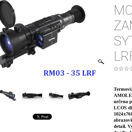
MO
ZA
SY
LR
Termovi
AMOLED 
určena p
LCOS di
1024x768
obrazovk
detail. 