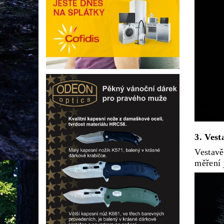
3. Ves
Vestavě
měření 