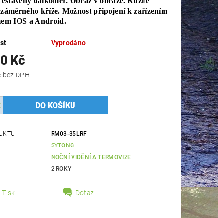
.Vestavěný dálkoměr. Obraz v obraze. Různé
 záměrného kříže. Možnost připojení k zařízením
émem IOS a Android.
st
Vyprodáno
00 Kč
57 769 Kč bez DPH
UKTU
RM03-35LRF
SYTONG
E
NOČNÍ VIDĚNÍ A TERMOVIZE
2 ROKY
Tisk
Dotaz