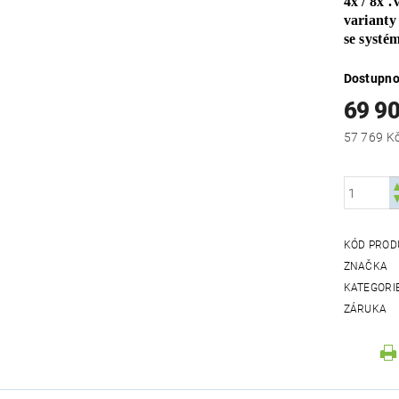
4x / 8x 
varianty
se syst
Dostupno
69 9
KÓD PROD
ZNAČKA
KATEGORI
ZÁRUKA