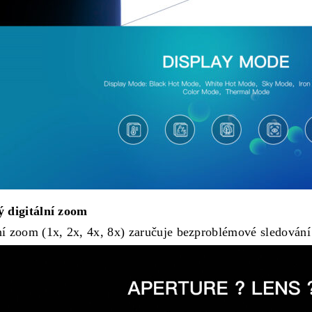
ý digitální zoom
ní zoom (1x, 2x, 4x, 8x) zaručuje bezproblémové sledování 