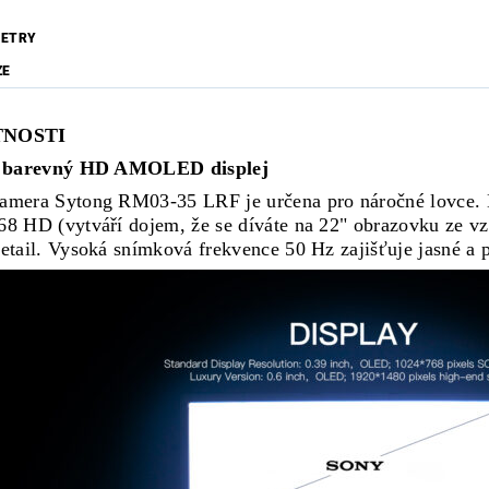
ETRY
ZE
TNOSTI
ě barevný HD AMOLED displej
amera Sytong RM03-35 LRF je určena pro náročné lovce
8 HD (vytváří dojem, že se díváte na 22" obrazovku ze vz
etail. Vysoká snímková frekvence 50 Hz zajišťuje jasné a