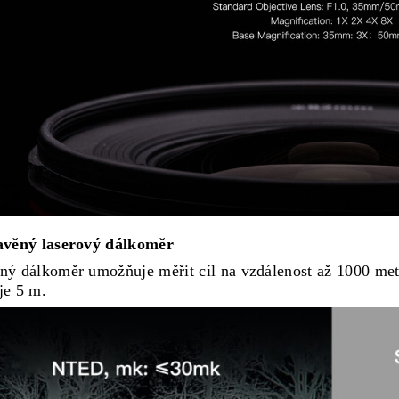
tavěný laserový dálkoměr
ný dálkoměr umožňuje měřit cíl na vzdálenost až 1000 met
je 5 m.