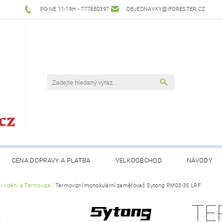
PO-NE 11-19H - 777880397
OBJEDNAVKY@IFORESTER.CZ
CENA DOPRAVY A PLATBA
VELKOOBCHOD
NÁVODY
í vidění a Termovize
Termovizní monokulární zaměřovač Sytong RM03-35 LRF
TE