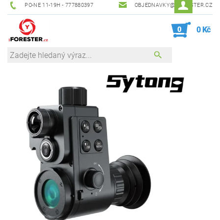
PO-NE 11-19H - 777880397
OBJEDNAVKY@IFORESTER.CZ
0
0 Kč