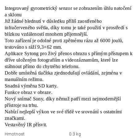
Integrovaný gyrometrický senzor se zobrazením úhlu natočení
a sklonu
Již žádné blednutí v důsledku příliš zaostřeného
infračerveného světla, díky tomu je také použití v prostředí s
blízkou vzdáleností mnohem příjemnější.
Toto zařízení je odolné proti zpětnému rázu až 6000 joulů,
testováno s ráží 9,3×62 mm.
Aplikace Sytong pro živý přenos obrazu s přímým přístupem k
dříve uloženým fotografiím a videozáznamům, které lze
stáhnout přímo do chytrého telefonu.
Dobře umístěná tlačítka zjednodušují ovládání, zejména v
manuálním režimu.
Snadná výměna SD karty.
Funkce obraz v obraze.
Nový snímač Sony, díky němuž patří mezi nejmodernější
přístroje na trhu.
Nabízí nejlepší výkon ve své třídě ve srovnání s ostatními
značkami.
Vestavěný IR přísvit.
Hmotnost
0.3 kg