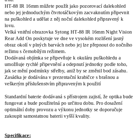
HT-88 IR 16mm můžete použít jako pozorovací dalekohled
nebo jej jednoduchým čtvrtotáčkovým zacvaknutím připevnit
na puškohled a udělat z něj noční dalekohled připravený k
lovu.
Velká vnitřní obrazovka Sytong HT-88 IR 16mm Night Vision
Rear Add On poskytuje ve dne ve vysokém rozlišení jasný
obraz okolí v plných barvách nebo jej lze přepnout do nočního
režimu s černobílým režimem.
Dodávaná objímka se připevňuje k okuláru puškohledu a
umožňuje rychlé připevnění a odepnutí jednotky podle toho,
jak se mění podmínky střelby, aniž by se změnil bod zásahu.
Zasádka je dodávána v prezentační krabičce s brašnou a
veškerým příslušenstvím připraveným k použití
Standardní baterie dodávaná s přístrojem zajistí, že optika bude
fungovat a bude použitelná po určitou dobu. Pro dosažení
optimální doby provozu a výkonu jednotky se doporučuje
zakoupit samostatnou baterii vyšší kvality.
Specifikace: