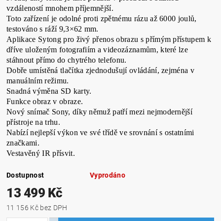
vzdáleností mnohem příjemnější.
Toto zařízení je odolné proti zpětnému rázu až 6000 joulů,
testováno s ráží 9,3×62 mm.
Aplikace Sytong pro živý přenos obrazu s přímým přístupem k
dříve uloženým fotografiím a videozáznamům, které lze
stáhnout přímo do chytrého telefonu.
Dobře umístěná tlačítka zjednodušují ovládání, zejména v
manuálním režimu.
Snadná výměna SD karty.
Funkce obraz v obraze.
Nový snímač Sony, díky němuž patří mezi nejmodernější
přístroje na trhu.
Nabízí nejlepší výkon ve své třídě ve srovnání s ostatními
značkami.
Vestavěný IR přísvit.
Dostupnost
Vyprodáno
13 499 Kč
11 156 Kč bez DPH