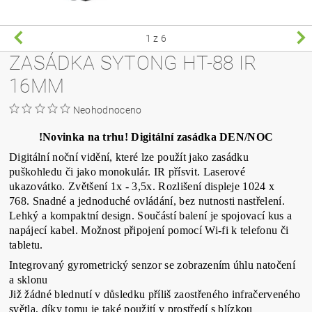
1
z 6
ZASÁDKA SYTONG HT-88 IR
16MM
Neohodnoceno
!Novinka na trhu! Digitální zasádka DEN/NOC
Digitální noční vidění, které lze použít jako zasádku
puškohledu či jako monokulár. IR přísvit. Laserové
ukazovátko. Zvětšení 1x - 3,5x. Rozlišení displeje 1024 x
768. Snadné a jednoduché ovládání, bez nutnosti nastřelení.
Lehký a kompaktní design. Součástí balení je spojovací kus a
napájecí kabel. Možnost připojení pomocí Wi-fi k telefonu či
tabletu.
Integrovaný gyrometrický senzor se zobrazením úhlu natočení
a sklonu
Již žádné blednutí v důsledku příliš zaostřeného infračerveného
světla, díky tomu je také použití v prostředí s blízkou