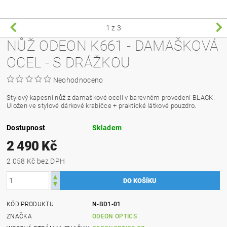
1
z 3
NŮŽ ODEON K661 - DAMAŠKOVÁ
OCEL - S DRÁŽKOU
Neohodnoceno
Stylový kapesní nůž z damaškové oceli v barevném provedení BLACK.
Uložen ve stylové dárkové krabičce + praktické látkové pouzdro.
Dostupnost
Skladem
2 490 Kč
2 058 Kč bez DPH
KÓD PRODUKTU
N-BD1-01
ZNAČKA
ODEON OPTICS