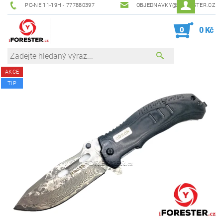
PO-NE 11-19H - 777880397
OBJEDNAVKY@IFORESTER.CZ
0
0 Kč
AKCE
TIP