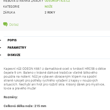
WEBOVÁ STRÁNKA ZNAČKY
ODEONOPTICS.CZ
KATEGORIE
NOŽE
ZÁRUKA
2 ROKY
Dotaz
POPIS
PARAMETRY
DISKUZE
Kapesní nůž ODEON K661 z damaškové oceli s tvrdostí HRC58 o délce
čepele 9 cm. Baleno v krásné dárkové krabičce včetně látkového
pouzdra na nošení. Nůž je vybaven obraceným klipem na spodní
straně rukojeti pro potřeby rychlého vytažení z kapsy v nouzových
situacích. Nechybí ani hrot pro rozbití skla. Krásný dárek pro myslivce,
lovce a pravého muže!
Rozměry:
Celková délka nože: 215 mm