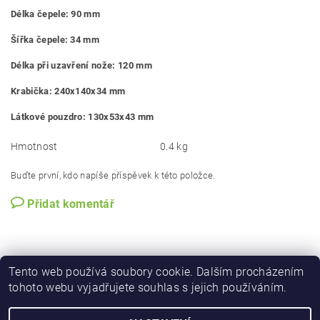
Délka čepele: 90 mm
Šířka čepele: 34 mm
Délka při uzavření nože: 120 mm
Krabička: 240x140x34 mm
Látkové pouzdro: 130x53x43 mm
Hmotnost
0.4 kg
Buďte první, kdo napíše příspěvek k této položce.
Přidat komentář
Tento web používá soubory cookie. Dalším procházením
tohoto webu vyjadřujete souhlas s jejich používáním.