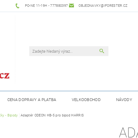
PO-NE 11-19H - 777880397
OBJEDNAVKY@IFORESTER.CZ
CENA DOPRAVY A PLATBA
VELKOOBCHOD
NÁVODY
čky - Bipody
Adaptér ODEON HB-5 pro bipod HARRIS
AD