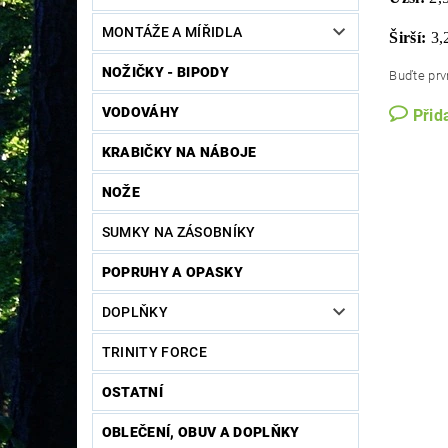
MONTÁŽE A MÍŘIDLA
Širší:
3,
NOŽIČKY - BIPODY
Buďte prvn
VODOVÁHY
Přid
KRABIČKY NA NÁBOJE
NOŽE
SUMKY NA ZÁSOBNÍKY
POPRUHY A OPASKY
DOPLŇKY
TRINITY FORCE
OSTATNÍ
OBLEČENÍ, OBUV A DOPLŇKY