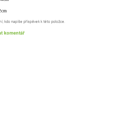
2cm
í, kdo napíše příspěvek k této položce.
at komentář