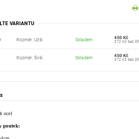
LTE VARIANTU
450 Kč
Rozměr: Užší
Skladem
S
372 Kč bez
450 Kč
Rozměr: Širší
Skladem
R
372 Kč bez
ZE
:
ocel
 poutek:
54cm