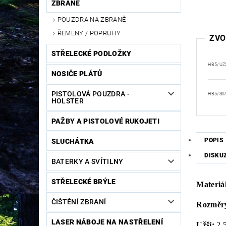
ZBRANĚ
POUZDRA NA ZBRANĚ
ŘEMENY / POPRUHY
ZVO
STŘELECKÉ PODLOŽKY
HB5/UZ
NOSIČE PLÁTŮ
PISTOLOVÁ POUZDRA -
HB5/SI
HOLSTER
PAŽBY A PISTOLOVÉ RUKOJETI
POPIS
SLUCHÁTKA
DISKU
BATERKY A SVÍTILNY
STŘELECKÉ BRÝLE
Materiál
ČIŠTĚNÍ ZBRANÍ
Rozměry
LASER NÁBOJE NA NASTŘELENÍ
Užší:
2,