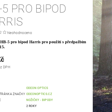
-5 PRO BIPOD
RRIS
Neohodnoceno
HB-5 pro bipod Harris pro použití s předpažbím
15.
Kč
 Kč bez DPH
ODEON OPTICS
TRÁNKA ZNAČKY
ODEONOPTICS.CZ
E
NOŽIČKY - BIPODY
2 ROKY