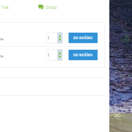
Tisk
Dotaz
 DPH
 DPH