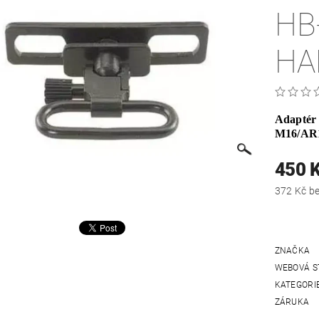
HB
HA
Adaptér 
M16/AR
450 
372
ZNAČKA
WEBOVÁ S
KATEGORI
ZÁRUKA