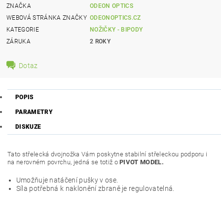
ZNAČKA
ODEON OPTICS
WEBOVÁ STRÁNKA ZNAČKY
ODEONOPTICS.CZ
KATEGORIE
NOŽIČKY - BIPODY
ZÁRUKA
2 ROKY
Dotaz
POPIS
PARAMETRY
DISKUZE
Tato střelecká dvojnožka Vám poskytne stabilní střeleckou podporu i
na nerovném povrchu, jedná se totiž o
PIVOT MODEL.
Umožňuje natáčení pušky v ose.
Síla potřebná k naklonění zbraně je regulovatelná.