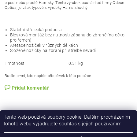
bipod, nebo prostě Harrisky. Tento výrobek pochází od firmy Odeon
Optics, je však typově s výrobky Harris shodný.
Stabilní střelecká podpora
Blesková montáž bez nutnosti zásahu do zbraně (na očko
pro řemen)
Aretace nožiček v různých délkách
Složené nožičky na zbrani při střelbě nevadí
Hmotnost
0.51 kg
Buďte první, kdo napíše příspěvek k této položce.
Přidat komentář
Tento web používá soubory cookie. Dalším procházením
tohoto webu vyjadřujete souhlas s jejich používáním.