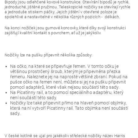
Bipody jsou odlehčené kovové konstrukce. Otevírání bipodů je rychlé,
jednoduché, jištěné pružinou. Teleskopické nožičky se otevírají rychle
a jednoduše stiskem páčky. Jejich jištění v otevřené poloze je
spolehlivé a nastavitelné v několika různých pozicích - délkách.
Na konci nožiček jsou gumové koncovky, které díky svojí konstrukci
zajišťují kvalitní kontakt s povrchem, ať už je jakýkoliv.
Nožičky lze na pušku připevnit několika způsoby:
Na očko, na které se připevňuje řemen. V tomto očku je
většinou prostrčený šroub, kterým je připevněna přezka
řemenu. Naleznete jej na naprosté většině zbraní. Pokud na
pušce očko na řemen není, můžete si jej na pušku připevnit
pomocí adaptérů, které však nejsou součástí této sady.
Na Picatinny rail, a to pomocí speciálního adaptéru, který
není součástí této sady.
Nožičky lze také připevnit přímo na hlaveň pomocí objímky,
která na ní vytvoří Picatinny rail. Tato objímka není součástí
sady.
V české kotlině se ujal pro jakékoliv střelecké nožičky název Harris