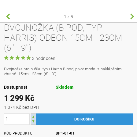
1
z 6
DVOJNOŽKA (BIPOD, TYP
HARRIS) ODEON 15CM - 23CM
(6'' - 9'')
3 hodnocení
Dvojnožka pro pušku typu Harris Bipod, pivot model s naklápěním
zbraně. 15cm - 23cm (6'' - 9'')
Dostupnost
Skladem
1 299 Kč
1 074 Kč bez DPH
KÓD PRODUKTU
BP1-01-01