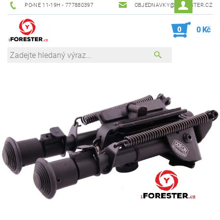
PO-NE 11-19H - 777880397
OBJEDNAVKY@IFORESTER.CZ
0
0 Kč