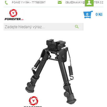
PO-NE 11-19H - 777880397
OBJEDNAVKY@IFORESTER.CZ
0
0 Kč