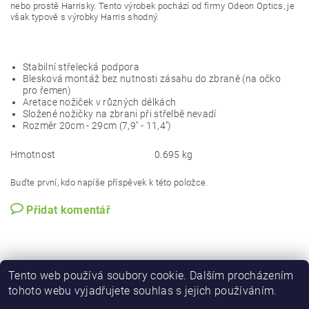
nebo prostě Harrisky. Tento výrobek pochází od firmy Odeon Optics, je
však typově s výrobky Harris shodný.
Stabilní střelecká podpora
Blesková montáž bez nutnosti zásahu do zbraně (na očko
pro řemen)
Aretace nožiček v různých délkách
Složené nožičky na zbrani při střelbě nevadí
Rozměr 20cm - 29cm (7,9'' - 11,4'')
Hmotnost
0.695 kg
Buďte první, kdo napíše příspěvek k této položce.
Přidat komentář
Tento web používá soubory cookie. Dalším procházením
tohoto webu vyjadřujete souhlas s jejich používáním.