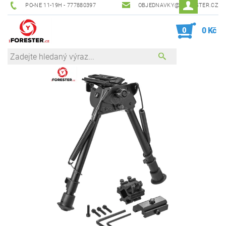
PO-NE 11-19H - 777880397
OBJEDNAVKY@IFORESTER.CZ
0
0 Kč