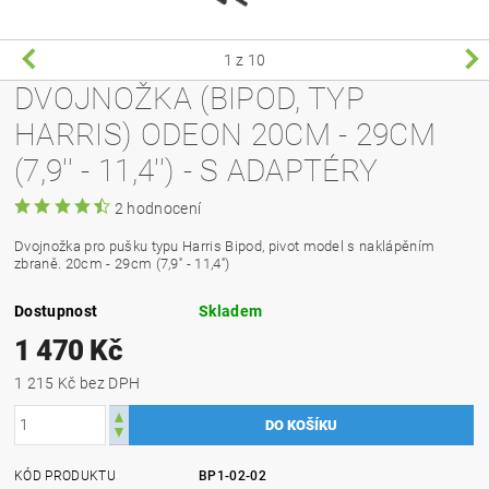
1
z 10
DVOJNOŽKA (BIPOD, TYP
HARRIS) ODEON 20CM - 29CM
(7,9'' - 11,4'') - S ADAPTÉRY
2 hodnocení
Dvojnožka pro pušku typu Harris Bipod, pivot model s naklápěním
zbraně. 20cm - 29cm (7,9'' - 11,4'')
Dostupnost
Skladem
1 470 Kč
1 215 Kč bez DPH
KÓD PRODUKTU
BP1-02-02