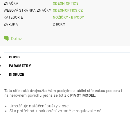
ZNAČKA
ODEON OPTICS
WEBOVÁ STRÁNKA ZNAČKY
ODEONOPTICS.CZ
KATEGORIE
NOŽIČKY - BIPODY
ZÁRUKA
2 ROKY
Dotaz
POPIS
PARAMETRY
DISKUZE
Tato střelecká dvojnožka Vám poskytne stabilní střeleckou podporu i
na nerovném povrchu, jedná se totiž o
PIVOT MODEL.
Umožňuje natáčení pušky v ose.
Síla potřebná k naklonění zbraně je regulovatelná.