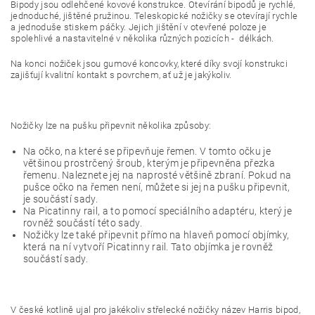
Bipody jsou odlehčené kovové konstrukce. Otevírání bipodů je rychlé,
jednoduché, jištěné pružinou. Teleskopické nožičky se otevírají rychle
a jednoduše stiskem páčky. Jejich jištění v otevřené poloze je
spolehlivé a nastavitelné v několika různých pozicích - délkách.
Na konci nožiček jsou gumové koncovky, které díky svojí konstrukci
zajišťují kvalitní kontakt s povrchem, ať už je jakýkoliv.
Nožičky lze na pušku připevnit několika způsoby:
Na očko, na které se připevňuje řemen. V tomto očku je
většinou prostrčený šroub, kterým je připevněna přezka
řemenu. Naleznete jej na naprosté většině zbraní. Pokud na
pušce očko na řemen není, můžete si jej na pušku připevnit,
je součástí sady.
Na Picatinny rail, a to pomocí speciálního adaptéru, který je
rovněž součástí této sady.
Nožičky lze také připevnit přímo na hlaveň pomocí objímky,
která na ní vytvoří Picatinny rail. Tato objímka je rovněž
součástí sady.
V české kotlině ujal pro jakékoliv střelecké nožičky název Harris bipod,