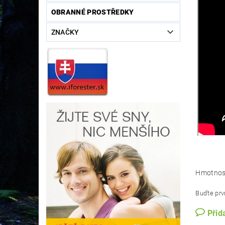
OBRANNÉ PROSTŘEDKY
ZNAČKY
Hmotnos
Buďte prvn
Přid