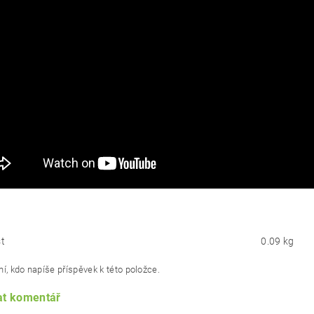
t
0.09 kg
í, kdo napíše příspěvek k této položce.
at komentář