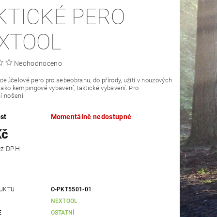
KTICKÉ PERO
XTOOL
Neohodnoceno
íceúčelové pero pro sebeobranu, do přírody, užití v nouzových
 jako kempingové vybavení, taktické vybavení. Pro
í nošení.
st
Momentálně nedostupné
Kč
 Kč bez DPH
UKTU
O-PKT5501-01
NEXTOOL
E
OSTATNÍ