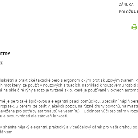
ZÁRUKA
POLOŽKA 
ETRY
ZE
diskrétní a praktické taktické pero s ergonomickým protiskluzovým tvarem,
 hrot který lze použít v nouzových situacích, například k nouzovému rozbití s
 na skle čiré rýhy a rozbije tvrzené sklo, které je používané v oknech automo
ě je pero také špičkovou a elegantní psací pomůckou. Speciální náplň pera
ropisek. S perem lze psát v jakékoli pozici, na různé druhy povrchů, na mast
avržena pro potřeby astronautů ve vesmíru) . Odolnost vůči teplotám v rozs
je svou tvrdostí ale zároveň lehkostí.
 sháníte nějaký elegantní, praktický a víceúčelový dárek pro Vaši drahou pol
 dárkem.