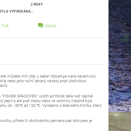
2 ROKY
BYLA VYPRODÁNA...
Tisk
Dotaz
 které můžete mít vždy u sebe! Obsahuje nano-keramický
kla nebo jako ruční obraný nástroj proti útočníkovi.
bilů.
 "FISHER SPACE PEN" vydrží až třikrát déle než náplně
ný papír a ale pod vodou nebo ve vesmíru (náplně byla
ahu od - 35℃ až 120 ℃. Vyrobeno z leteckého hliníku, který
ovičku, přítele či obchodního partnera pak toto pero je