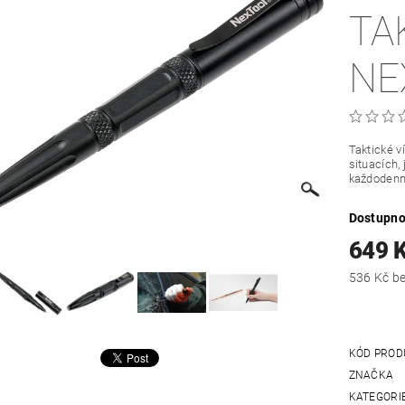
TA
NE
Taktické v
situacích,
každodenn
Dostupno
649 
536
KÓD PROD
ZNAČKA
KATEGORI