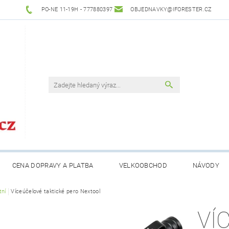
PO-NE 11-19H - 777880397
OBJEDNAVKY@IFORESTER.CZ
CENA DOPRAVY A PLATBA
VELKOOBCHOD
NÁVODY
tní
Víceúčelové taktické pero Nextool
VÍ