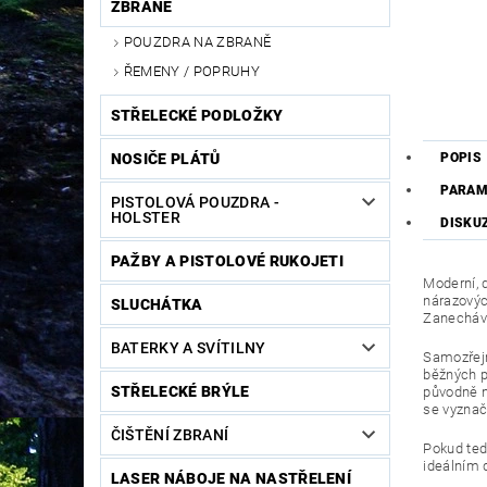
ZBRANĚ
POUZDRA NA ZBRANĚ
ŘEMENY / POPRUHY
STŘELECKÉ PODLOŽKY
NOSIČE PLÁTŮ
POPIS
PARAM
PISTOLOVÁ POUZDRA -
HOLSTER
DISKU
PAŽBY A PISTOLOVÉ RUKOJETI
Moderní, 
nárazových
SLUCHÁTKA
Zanechává
BATERKY A SVÍTILNY
Samozřejm
běžných p
STŘELECKÉ BRÝLE
původně n
se vyznaču
ČIŠTĚNÍ ZBRANÍ
Pokud tedy
ideálním
LASER NÁBOJE NA NASTŘELENÍ