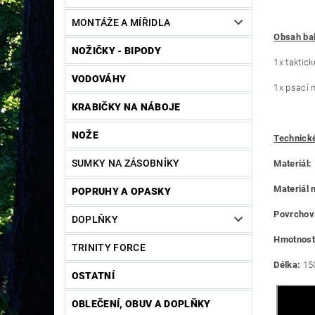
MONTÁŽE A MÍŘIDLA
Obsah ba
NOŽIČKY - BIPODY
1x taktic
VODOVÁHY
1x psací 
KRABIČKY NA NÁBOJE
NOŽE
Technick
SUMKY NA ZÁSOBNÍKY
Materiál:
Materiál 
POPRUHY A OPASKY
Povrchov
DOPLŇKY
Hmotnost
TRINITY FORCE
Délka:
15
OSTATNÍ
OBLEČENÍ, OBUV A DOPLŇKY