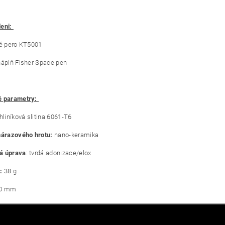
leni:
ké pero KT5001
náplň Fisher Space pen
é parametry:
hliníková slitina 6061-T6
nárazového hrotu:
nano-keramika
á úprava
: tvrdá adonizace/elox
:
38 g
0 mm